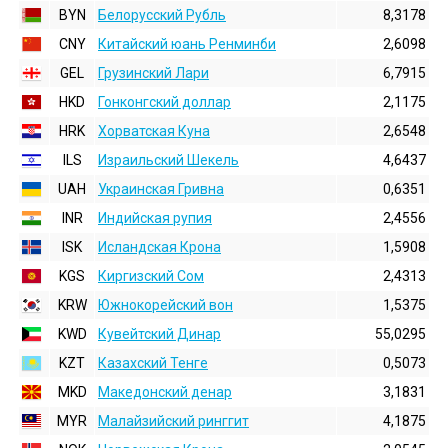
BYN
Белорусский Рубль
8,3178
CNY
Китайский юань Ренминби
2,6098
GEL
Грузинский Лари
6,7915
HKD
Гонконгский доллаp
2,1175
HRK
Хорватская Куна
2,6548
ILS
Израильский Шекель
4,6437
UAH
Украинская Гривна
0,6351
INR
Индийская pупия
2,4556
ISK
Исландская Крона
1,5908
KGS
Киргизский Сом
2,4313
KRW
Южнокорейский вон
1,5375
KWD
Кувейтский Динар
55,0295
KZT
Казахский Тенге
0,5073
MKD
Македонский денар
3,1831
MYR
Малайзийский ринггит
4,1875