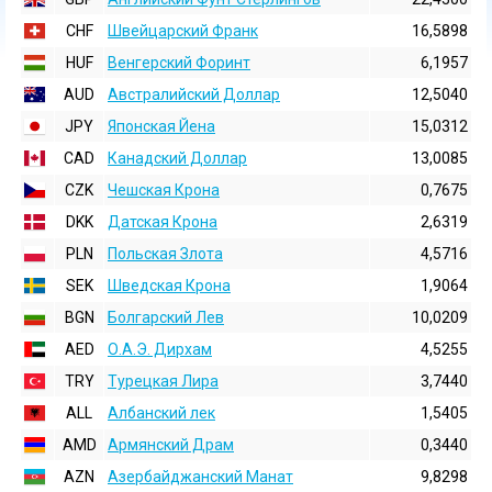
CHF
Швейцарский Франк
16,5898
HUF
Венгерский Форинт
6,1957
AUD
Австралийский Доллар
12,5040
JPY
Японская Йена
15,0312
CAD
Канадский Доллар
13,0085
CZK
Чешская Крона
0,7675
DKK
Датская Крона
2,6319
PLN
Польская Злота
4,5716
SEK
Шведская Крона
1,9064
BGN
Болгарский Лев
10,0209
AED
О.А.Э. Дирхам
4,5255
TRY
Турецкая Лира
3,7440
ALL
Албанский лек
1,5405
AMD
Армянский Драм
0,3440
AZN
Азербайджанский Манат
9,8298