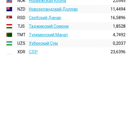
NOK
Норвежская Крона
2,0545
NZD
Новозеландский Доллар
11,4494
RSD
Сербский Динар
16,5896
TJS
Таджикский Сомони
1,8528
TMT
Туркменский Манат
4,7492
UZS
Узбекский Сум
0,2037
XDR
СДР
23,6396