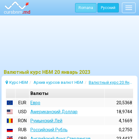
Romana
Русский
Togg
navig
Bалютный курс НБМ 20 январь 2023
Курс НБМ
Архив курсов валют НБМ
Валютный курс 20 Январь 2023
Валюты
EUR
Евро
20,5368
USD
Aмериканский Доллар
18,9744
RON
Румынский Лей
4,1669
RUB
Российский Рубль
0,2750
GBP
Английский Фунт Стерлингов
23,4437