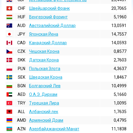
CHF
Швейцарский Франк
20,7065
HUF
Венгерский Форинт
5,1960
AUD
Австралийский Доллар
13,0591
JPY
Японская Йена
14,7557
CAD
Канадский Доллар
14,0593
CZK
Чешская Крона
0,8577
DKK
Датская Крона
2,7603
PLN
Польская Злота
4,3637
SEK
Шведская Крона
1,8467
BGN
Болгарский Лев
10,4999
AED
О.А.Э. Дирхам
5,1660
TRY
Турецкая Лира
1,0095
ALL
Албанский лек
1,7635
AMD
Армянский Драм
0,4795
AZN
Азербайджанский Манат
11,1838