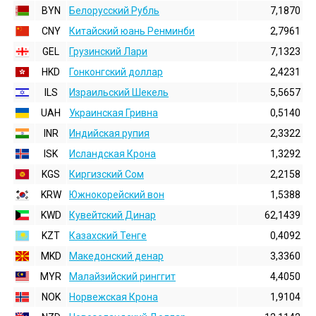
BYN
Белорусский Рубль
7,1870
CNY
Китайский юань Ренминби
2,7961
GEL
Грузинский Лари
7,1323
HKD
Гонконгский доллаp
2,4231
ILS
Израильский Шекель
5,5657
UAH
Украинская Гривна
0,5140
INR
Индийская pупия
2,3322
ISK
Исландская Крона
1,3292
KGS
Киргизский Сом
2,2158
KRW
Южнокорейский вон
1,5388
KWD
Кувейтский Динар
62,1439
KZT
Казахский Тенге
0,4092
MKD
Македонский денар
3,3360
MYR
Малайзийский ринггит
4,4050
NOK
Норвежская Крона
1,9104