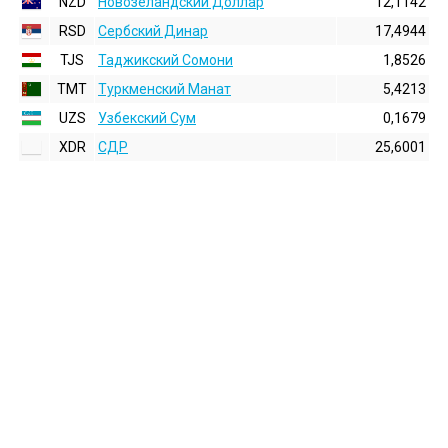
NZD
Новозеландский Доллар
12,1142
RSD
Сербский Динар
17,4944
TJS
Таджикский Сомони
1,8526
TMT
Туркменский Манат
5,4213
UZS
Узбекский Сум
0,1679
XDR
СДР
25,6001