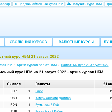
Доллар
Cредний обменный курс НБM
Получить курс НБМ
Про
ЭВОЛЮЦИЯ КУРСОВ
ВАЛЮТНЫЕ КУРСЫ
ЛУЧ
БАНКОВ
тный курс НБМ 21 август 2022
урс НБМ
Архив курсов валют НБМ
Валютный курс 21 Август 2022
менный курс НБМ на 21 август 2022 - архив курсов НБМ
Cимвол
Валюты
21 а
EUR
1
Евро
1
USD
1
Aмериканский Доллар
1
RON
1
Румынский Лей
RUB
1
Российский Рубль