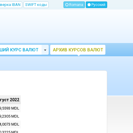
верка IBAN
SWIFT коды
Romana
Русский
Toggle Dropdown
ШИЙ КУРС ВАЛЮТ
АРХИВ КУРСОВ ВАЛЮТ
МОЛДОВЫ
НБМ
вгуст 2022
9,5593
MDL
9,2305
MDL
4,0073
MDL
0,3225
MDL