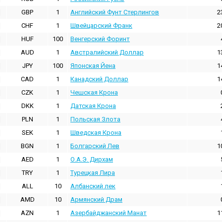
GBP
1
Английский Фунт Стерлингов
2
CHF
1
Швейцарский Франк
2
HUF
100
Венгерский Форинт
AUD
1
Австралийский Доллар
1
JPY
100
Японская Йена
1
CAD
1
Канадский Доллар
1
CZK
1
Чешская Крона
DKK
1
Датская Крона
PLN
1
Польская Злота
SEK
1
Шведская Крона
BGN
1
Болгарский Лев
1
AED
1
О.А.Э. Дирхам
TRY
1
Турецкая Лира
ALL
10
Албанский лек
AMD
10
Армянский Драм
AZN
1
Азербайджанский Манат
1