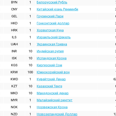
BYN
1
Белорусский Рубль
CNY
1
Китайский юань Ренминби
GEL
1
Грузинский Лари
HKD
1
Гонконгский доллаp
HRK
1
Хорватская Куна
ILS
1
Израильский Шекель
UAH
1
Украинская Гривна
INR
10
Индийская pупия
ISK
10
Исландская Крона
KGS
10
Киргизский Сом
KRW
100
Южнокорейский вон
KWD
1
Кувейтский Динар
6
KZT
10
Казахский Тенге
MKD
10
Македонский денар
MYR
1
Малайзийский ринггит
NOK
1
Норвежская Крона
NZD
1
Новозеландский Доллар
1