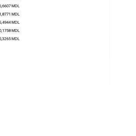
6,6607
MDL
1,8771
MDL
5,4944
MDL
0,1758
MDL
5,3265
MDL