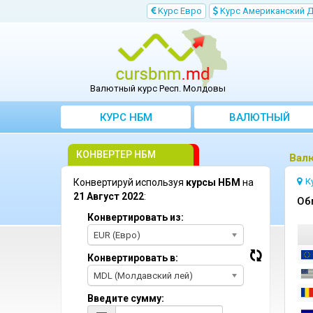
Kурс Евро
Kурс Aмериканский 
Валютный курс Респ. Молдовы
КУРС НБМ
BАЛЮТНЫЙ
KОНВЕРТЕР
КОНВЕРТЕР НБМ
Bалю
К
Конвертируй используя
курсы НБМ
на
21 Август 2022
:
Oб
Конвертировать из:
EUR (Евро)
Конвертировать в:
MDL (Молдавский лей)
Введите сумму: