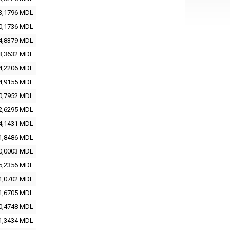
3,1796
MDL
0,1736
MDL
4,8379
MDL
3,3632
MDL
4,2206
MDL
4,9155
MDL
0,7952
MDL
2,6295
MDL
4,1431
MDL
1,8486
MDL
0,0003
MDL
5,2356
MDL
1,0702
MDL
1,6705
MDL
0,4748
MDL
1,3434
MDL