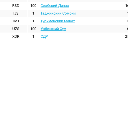
RSD
100
Сербский Динар
1
TJS
1
Таджикский Сомони
TMT
1
Туркменский Манат
UZS
100
Узбекский Сум
XDR
1
СДР
2