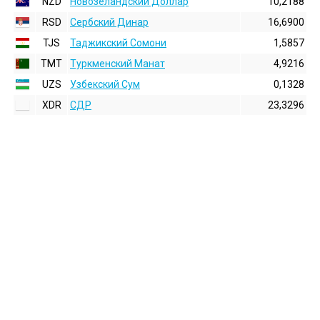
NZD
Новозеландский Доллар
10,2188
RSD
Сербский Динар
16,6900
TJS
Таджикский Сомони
1,5857
TMT
Туркменский Манат
4,9216
UZS
Узбекский Сум
0,1328
XDR
СДР
23,3296