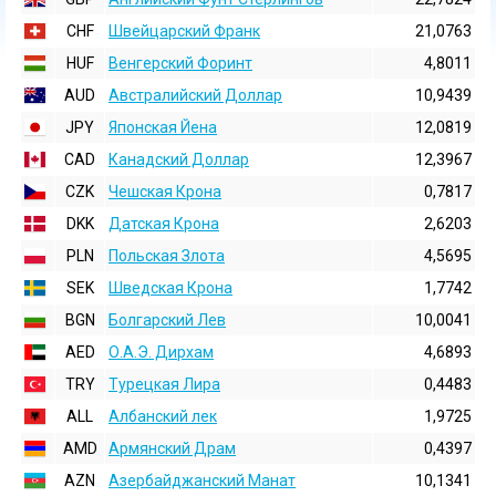
CHF
Швейцарский Франк
21,0763
HUF
Венгерский Форинт
4,8011
AUD
Австралийский Доллар
10,9439
JPY
Японская Йена
12,0819
CAD
Канадский Доллар
12,3967
CZK
Чешская Крона
0,7817
DKK
Датская Крона
2,6203
PLN
Польская Злота
4,5695
SEK
Шведская Крона
1,7742
BGN
Болгарский Лев
10,0041
AED
О.А.Э. Дирхам
4,6893
TRY
Турецкая Лира
0,4483
ALL
Албанский лек
1,9725
AMD
Армянский Драм
0,4397
AZN
Азербайджанский Манат
10,1341