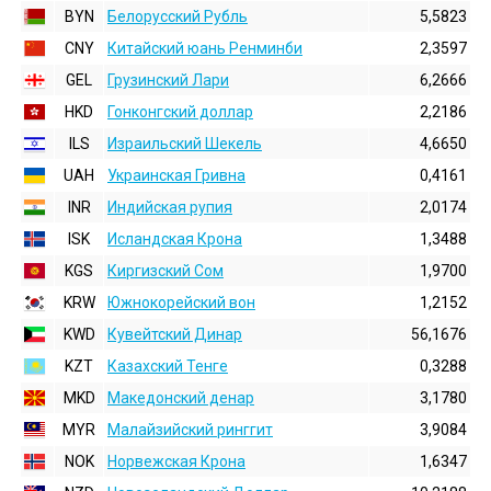
BYN
Белорусский Рубль
5,5823
CNY
Китайский юань Ренминби
2,3597
GEL
Грузинский Лари
6,2666
HKD
Гонконгский доллаp
2,2186
ILS
Израильский Шекель
4,6650
UAH
Украинская Гривна
0,4161
INR
Индийская pупия
2,0174
ISK
Исландская Крона
1,3488
KGS
Киргизский Сом
1,9700
KRW
Южнокорейский вон
1,2152
KWD
Кувейтский Динар
56,1676
KZT
Казахский Тенге
0,3288
MKD
Македонский денар
3,1780
MYR
Малайзийский ринггит
3,9084
NOK
Норвежская Крона
1,6347