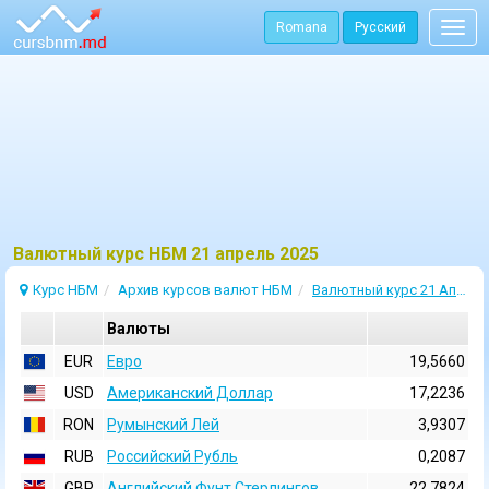
Romana
Русский
Togg
navig
Bалютный курс НБМ 21 апрель 2025
Курс НБМ
Архив курсов валют НБМ
Валютный курс 21 Апрель 2025
Валюты
EUR
Евро
19,5660
USD
Aмериканский Доллар
17,2236
RON
Румынский Лей
3,9307
RUB
Российский Рубль
0,2087
GBP
Английский Фунт Стерлингов
22,7824