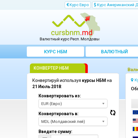
Kурс Евро
Kурс Aмериканский 
Валютный курс Респ. Молдовы
КУРС НБМ
BАЛЮТНЫЙ
KОНВЕРТЕР
КОНВЕРТЕР НБМ
Bал
К
Конвертируй используя
курсы НБМ
на
21 Июль 2018
:
Oб
Конвертировать из:
EUR (Евро)
Конвертировать в:
MDL (Молдавский лей)
Введите сумму: