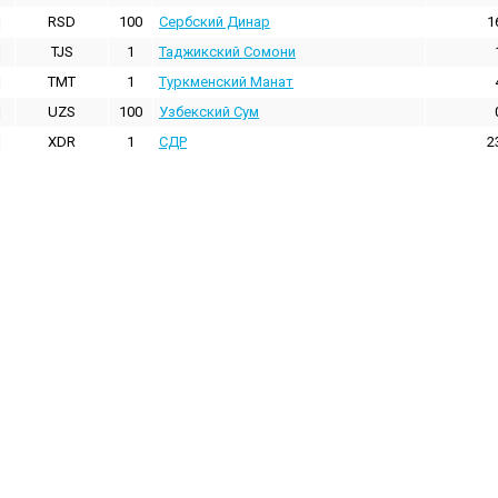
RSD
100
Сербский Динар
1
TJS
1
Таджикский Сомони
TMT
1
Туркменский Манат
UZS
100
Узбекский Сум
XDR
1
СДР
2