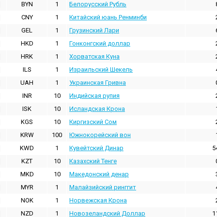
BYN
1
Белорусский Рубль
CNY
1
Китайский юань Ренминби
GEL
1
Грузинский Лари
HKD
1
Гонконгский доллаp
HRK
1
Хорватская Куна
ILS
1
Израильский Шекель
UAH
1
Украинская Гривна
INR
10
Индийская pупия
ISK
10
Исландская Крона
KGS
10
Киргизский Сом
KRW
100
Южнокорейский вон
KWD
1
Кувейтский Динар
5
KZT
10
Казахский Тенге
MKD
10
Македонский денар
MYR
1
Малайзийский ринггит
NOK
1
Норвежская Крона
NZD
1
Новозеландский Доллар
1