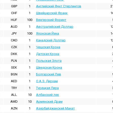
GBP
1
Английский Фунт Стерлингов
2
CHF
1
Швейцарский Франк
1
HUF
100
Венгерский Форинт
AUD
1
Австралийский Доллар
1
JPY
100
Японская Йена
1
CAD
1
Канадский Доллар
1
CZK
1
Чешская Крона
DKK
1
Датская Крона
PLN
1
Польская Злота
SEK
1
Шведская Крона
BGN
1
Болгарский Лев
AED
1
О.А.Э. Дирхам
TRY
1
Турецкая Лира
ALL
10
Албанский лек
AMD
10
Армянский Драм
AZN
1
Азербайджанский Манат