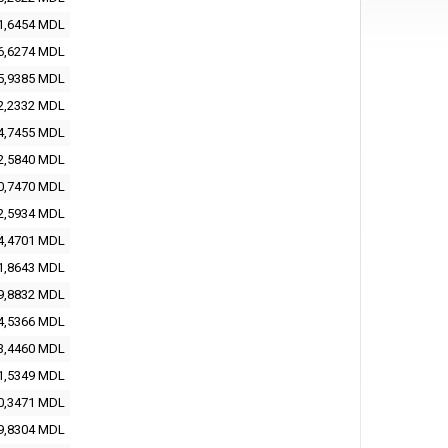
1,6454
MDL
6,6274
MDL
5,9385
MDL
2,2332
MDL
4,7455
MDL
2,5840
MDL
0,7470
MDL
2,5934
MDL
4,4701
MDL
1,8643
MDL
9,8832
MDL
4,5366
MDL
3,4460
MDL
1,5349
MDL
0,3471
MDL
9,8304
MDL