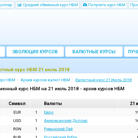
Доллар
Cредний обменный курс НБM
Получить курс НБМ
Про
ЭВОЛЮЦИЯ КУРСОВ
ВАЛЮТНЫЕ КУРСЫ
ЛУЧ
БАНКОВ
ютный курс НБМ 21 июль 2018
урс НБМ
Архив курсов валют НБМ
Валютный курс 21 Июль 2018
менный курс НБМ на 21 июль 2018 - архив курсов НБМ
Cимвол
Валюты
21 
EUR
1
Евро
1
USD
1
Aмериканский Доллар
1
RON
1
Румынский Лей
RUB
1
Российский Рубль