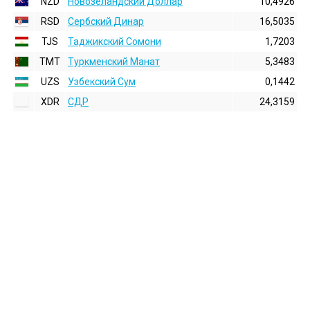
NZD
Новозеландский Доллар
10,4926
RSD
Сербский Динар
16,5035
TJS
Таджикский Сомони
1,7203
TMT
Туркменский Манат
5,3483
UZS
Узбекский Сум
0,1442
XDR
СДР
24,3159