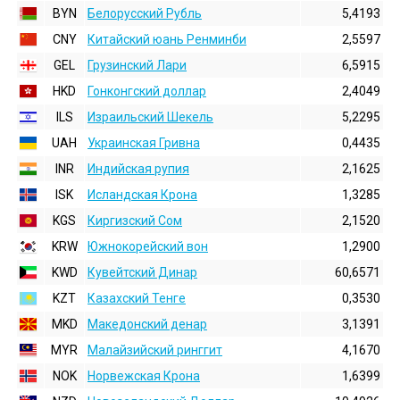
BYN
Белорусский Рубль
5,4193
CNY
Китайский юань Ренминби
2,5597
GEL
Грузинский Лари
6,5915
HKD
Гонконгский доллаp
2,4049
ILS
Израильский Шекель
5,2295
UAH
Украинская Гривна
0,4435
INR
Индийская pупия
2,1625
ISK
Исландская Крона
1,3285
KGS
Киргизский Сом
2,1520
KRW
Южнокорейский вон
1,2900
KWD
Кувейтский Динар
60,6571
KZT
Казахский Тенге
0,3530
MKD
Македонский денар
3,1391
MYR
Малайзийский ринггит
4,1670
NOK
Норвежская Крона
1,6399