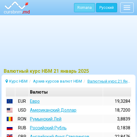
Romana
Русский
Togg
navig
Bалютный курс НБМ 21 январь 2025
Курс НБМ
Архив курсов валют НБМ
Валютный курс 21 Январь 2025
Валюты
EUR
Евро
19,3284
USD
Aмериканский Доллар
18,7200
RON
Румынский Лей
3,8839
RUB
Российский Рубль
0,1838
GBP
Английский Фунт Стерлингов
22,8476