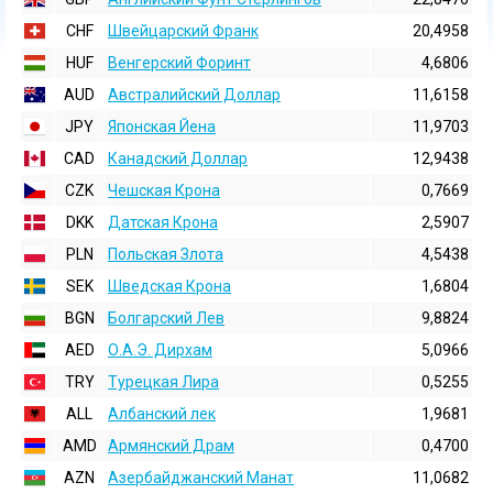
CHF
Швейцарский Франк
20,4958
HUF
Венгерский Форинт
4,6806
AUD
Австралийский Доллар
11,6158
JPY
Японская Йена
11,9703
CAD
Канадский Доллар
12,9438
CZK
Чешская Крона
0,7669
DKK
Датская Крона
2,5907
PLN
Польская Злота
4,5438
SEK
Шведская Крона
1,6804
BGN
Болгарский Лев
9,8824
AED
О.А.Э. Дирхам
5,0966
TRY
Турецкая Лира
0,5255
ALL
Албанский лек
1,9681
AMD
Армянский Драм
0,4700
AZN
Азербайджанский Манат
11,0682