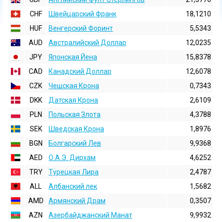
CHF
Швейцарский Франк
18,1210
HUF
Венгерский Форинт
5,5343
AUD
Австралийский Доллар
12,0235
JPY
Японская Йена
15,8378
CAD
Канадский Доллар
12,6078
CZK
Чешская Крона
0,7343
DKK
Датская Крона
2,6109
PLN
Польская Злота
4,3788
SEK
Шведская Крона
1,8976
BGN
Болгарский Лев
9,9368
AED
О.А.Э. Дирхам
4,6252
TRY
Турецкая Лира
2,4787
ALL
Албанский лек
1,5682
AMD
Армянский Драм
0,3507
AZN
Азербайджанский Манат
9,9932