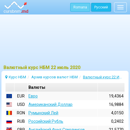
Romana
Русский
Togg
navig
Bалютный курс НБМ 22 июль 2020
Курс НБМ
Архив курсов валют НБМ
Валютный курс 22 Июль 2020
Валюты
EUR
Евро
19,4364
USD
Aмериканский Доллар
16,9884
RON
Румынский Лей
4,0150
RUB
Российский Рубль
0,2402
GBP
Английский Фунт Стерлингов
21,5770