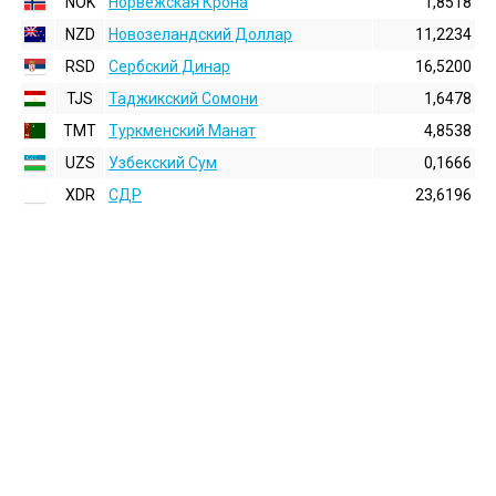
NOK
Норвежская Крона
1,8518
NZD
Новозеландский Доллар
11,2234
RSD
Сербский Динар
16,5200
TJS
Таджикский Сомони
1,6478
TMT
Туркменский Манат
4,8538
UZS
Узбекский Сум
0,1666
XDR
СДР
23,6196