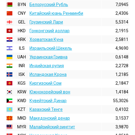
BYN
Белорусский Рубль
7,0945
CNY
Китайский юань Ренминби
2,4306
GEL
Грузинский Лари
5,5314
HKD
Гонконгский доллаp
2,1915
HRK
Хорватская Куна
2,5811
ILS
Израильский Шекель
4,9690
UAH
Украинская Гривна
0,6148
INR
Индийская pупия
2,2728
ISK
Исландская Крона
1,2185
KGS
Киргизский Сом
2,1847
KRW
Южнокорейский вон
1,4184
KWD
Кувейтский Динар
55,3026
KZT
Казахский Тенге
0,4102
MKD
Македонский денар
3,1537
MYR
Малайзийский ринггит
3,9870