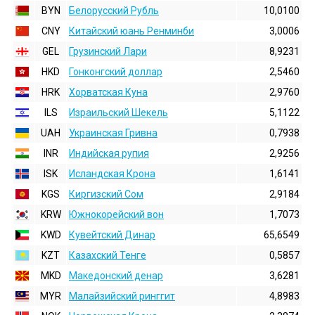
BYN
Белорусский Рубль
10,0100
CNY
Китайский юань Ренминби
3,0006
GEL
Грузинский Лари
8,9231
HKD
Гонконгский доллаp
2,5460
HRK
Хорватская Куна
2,9760
ILS
Израильский Шекель
5,1122
UAH
Украинская Гривна
0,7938
INR
Индийская pупия
2,9256
ISK
Исландская Крона
1,6141
KGS
Киргизский Сом
2,9184
KRW
Южнокорейский вон
1,7073
KWD
Кувейтский Динар
65,6549
KZT
Казахский Тенге
0,5857
MKD
Македонский денар
3,6281
MYR
Малайзийский ринггит
4,8983