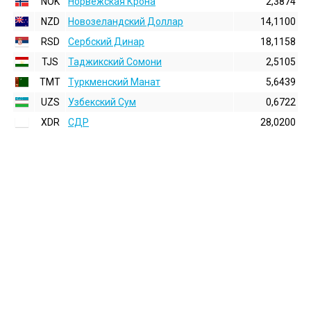
NOK
Норвежская Крона
2,3874
NZD
Новозеландский Доллар
14,1100
RSD
Сербский Динар
18,1158
TJS
Таджикский Сомони
2,5105
TMT
Туркменский Манат
5,6439
UZS
Узбекский Сум
0,6722
XDR
СДР
28,0200