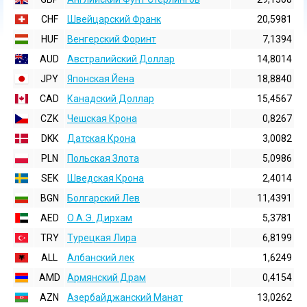
CHF
Швейцарский Франк
20,5981
HUF
Венгерский Форинт
7,1394
AUD
Австралийский Доллар
14,8014
JPY
Японская Йена
18,8840
CAD
Канадский Доллар
15,4567
CZK
Чешская Крона
0,8267
DKK
Датская Крона
3,0082
PLN
Польская Злота
5,0986
SEK
Шведская Крона
2,4014
BGN
Болгарский Лев
11,4391
AED
О.А.Э. Дирхам
5,3781
TRY
Турецкая Лира
6,8199
ALL
Албанский лек
1,6249
AMD
Армянский Драм
0,4154
AZN
Азербайджанский Манат
13,0262