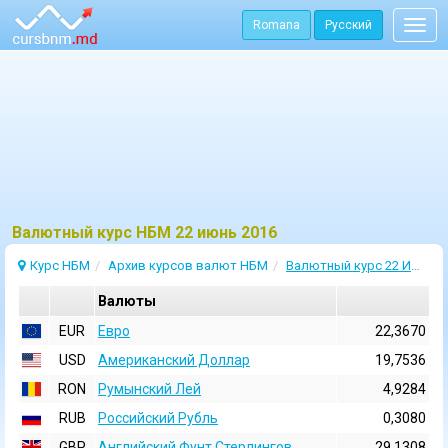
Romana
Русский
Togg
navig
Bалютный курс НБМ 22 июнь 2016
Курс НБМ
Архив курсов валют НБМ
Валютный курс 22 Июнь 2016
Валюты
EUR
Евро
22,3670
USD
Aмериканский Доллар
19,7536
RON
Румынский Лей
4,9284
RUB
Российский Рубль
0,3080
GBP
Английский Фунт Стерлингов
29,1308