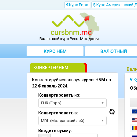
Kурс Евро
Kурс Aмериканский 
Валютный курс Респ. Молдовы
КУРС НБМ
BАЛЮТНЫЙ
KОНВЕРТЕР
КОНВЕРТЕР НБМ
Bал
К
Конвертируй используя
курсы НБМ
на
22 Февраль 2024
:
Oб
Конвертировать из:
EUR (Евро)
Конвертировать в:
MDL (Молдавский лей)
Введите сумму: