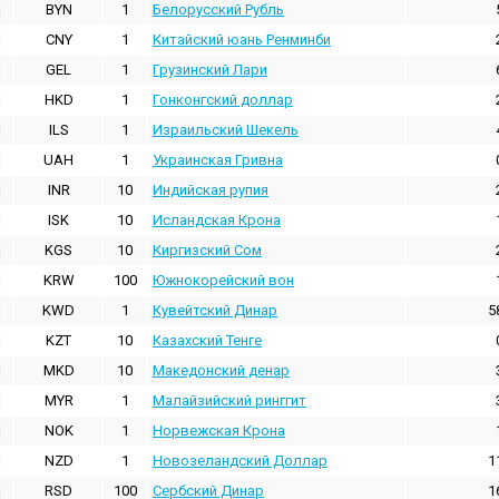
BYN
1
Белорусский Рубль
CNY
1
Китайский юань Ренминби
GEL
1
Грузинский Лари
HKD
1
Гонконгский доллаp
ILS
1
Израильский Шекель
UAH
1
Украинская Гривна
INR
10
Индийская pупия
ISK
10
Исландская Крона
KGS
10
Киргизский Сом
KRW
100
Южнокорейский вон
KWD
1
Кувейтский Динар
5
KZT
10
Казахский Тенге
MKD
10
Македонский денар
MYR
1
Малайзийский ринггит
NOK
1
Норвежская Крона
NZD
1
Новозеландский Доллар
1
RSD
100
Сербский Динар
1