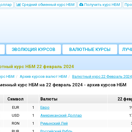
Доллар
Cредний обменный курс НБM
Получить курс НБМ
Про
ЭВОЛЮЦИЯ КУРСОВ
ВАЛЮТНЫЕ КУРСЫ
ЛУЧ
БАНКОВ
ютный курс НБМ 22 февраль 2024
урс НБМ
Архив курсов валют НБМ
Валютный курс 22 Февраль 2024
менный курс НБМ на 22 февраль 2024 - архив курсов НБМ
Cимвол
Валюты
22 фев
EUR
1
Евро
1
USD
1
Aмериканский Доллар
1
RON
1
Румынский Лей
RUB
1
Российский Рубль