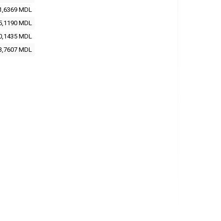
1,6369
MDL
5,1190
MDL
0,1435
MDL
3,7607
MDL