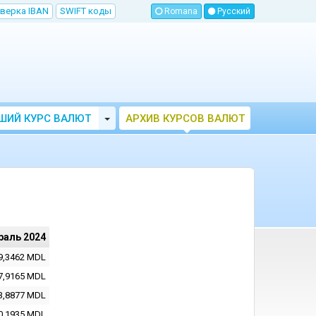
верка IBAN
SWIFT коды
Romana
Русский
Toggle Dropdown
ШИЙ КУРС ВАЛЮТ
АРХИВ КУРСОВ ВАЛЮТ
МОЛДОВЫ
НБМ
раль 2024
9,3462
MDL
7,9165
MDL
3,8877
MDL
0,1935
MDL