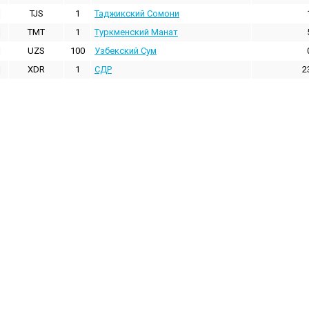
TJS
1
Таджикский Сомони
TMT
1
Туркменский Манат
UZS
100
Узбекский Сум
XDR
1
СДР
2