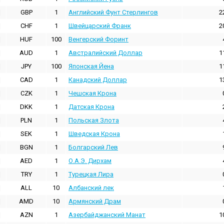
GBP
1
Английский Фунт Стерлингов
2
CHF
1
Швейцарский Франк
2
HUF
100
Венгерский Форинт
AUD
1
Австралийский Доллар
1
JPY
100
Японская Йена
1
CAD
1
Канадский Доллар
1
CZK
1
Чешская Крона
DKK
1
Датская Крона
PLN
1
Польская Злота
SEK
1
Шведская Крона
BGN
1
Болгарский Лев
AED
1
О.А.Э. Дирхам
TRY
1
Турецкая Лира
ALL
10
Албанский лек
AMD
10
Армянский Драм
AZN
1
Азербайджанский Манат
1