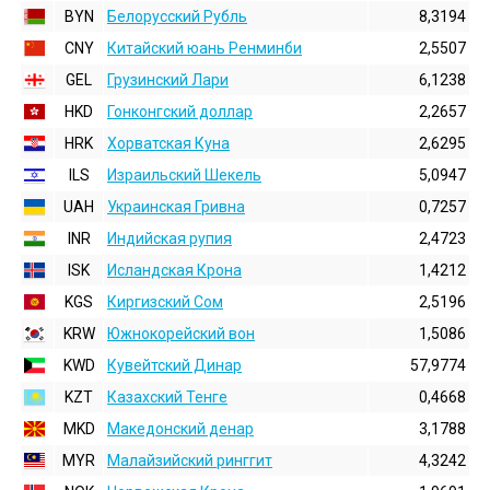
BYN
Белорусский Рубль
8,3194
CNY
Китайский юань Ренминби
2,5507
GEL
Грузинский Лари
6,1238
HKD
Гонконгский доллаp
2,2657
HRK
Хорватская Куна
2,6295
ILS
Израильский Шекель
5,0947
UAH
Украинская Гривна
0,7257
INR
Индийская pупия
2,4723
ISK
Исландская Крона
1,4212
KGS
Киргизский Сом
2,5196
KRW
Южнокорейский вон
1,5086
KWD
Кувейтский Динар
57,9774
KZT
Казахский Тенге
0,4668
MKD
Македонский денар
3,1788
MYR
Малайзийский ринггит
4,3242