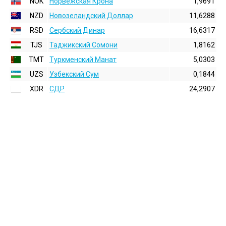
NOK
Норвежская Крона
1,9691
NZD
Новозеландский Доллар
11,6288
RSD
Сербский Динар
16,6317
TJS
Таджикский Сомони
1,8162
TMT
Туркменский Манат
5,0303
UZS
Узбекский Сум
0,1844
XDR
СДР
24,2907