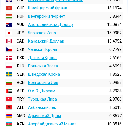
CHF
Швейцарский Франк
18,1974
HUF
Венгерский Форинт
5,8344
AUD
Австралийский Доллар
12,0874
JPY
Японская Йена
15,9982
CAD
Канадский Доллар
13,4752
CZK
Чешская Крона
0,7799
DKK
Датская Крона
2,6169
PLN
Польская Злота
4,6091
SEK
Шведская Крона
1,8525
BGN
Болгарский Лев
9,9955
AED
О.А.Э. Дирхам
4,7934
TRY
Турецкая Лира
2,9706
ALL
Албанский лек
1,6013
AMD
Армянский Драм
0,3677
AZN
Азербайджанский Манат
10,3516