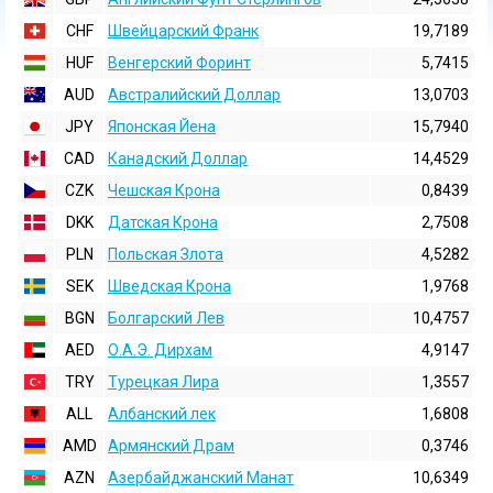
CHF
Швейцарский Франк
19,7189
HUF
Венгерский Форинт
5,7415
AUD
Австралийский Доллар
13,0703
JPY
Японская Йена
15,7940
CAD
Канадский Доллар
14,4529
CZK
Чешская Крона
0,8439
DKK
Датская Крона
2,7508
PLN
Польская Злота
4,5282
SEK
Шведская Крона
1,9768
BGN
Болгарский Лев
10,4757
AED
О.А.Э. Дирхам
4,9147
TRY
Турецкая Лира
1,3557
ALL
Албанский лек
1,6808
AMD
Армянский Драм
0,3746
AZN
Азербайджанский Манат
10,6349