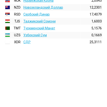
NOK
Норвежская Крона
2,0543
NZD
Новозеландский Доллар
12,2301
RSD
Сербский Динар
17,4079
TJS
Таджикский Сомони
1,6003
TMT
Туркменский Манат
5,1576
UZS
Узбекский Сум
0,1669
XDR
СДР
25,3111