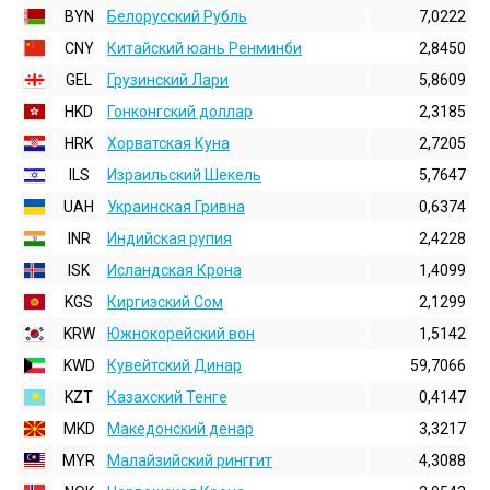
BYN
Белорусский Рубль
7,0222
CNY
Китайский юань Ренминби
2,8450
GEL
Грузинский Лари
5,8609
HKD
Гонконгский доллаp
2,3185
HRK
Хорватская Куна
2,7205
ILS
Израильский Шекель
5,7647
UAH
Украинская Гривна
0,6374
INR
Индийская pупия
2,4228
ISK
Исландская Крона
1,4099
KGS
Киргизский Сом
2,1299
KRW
Южнокорейский вон
1,5142
KWD
Кувейтский Динар
59,7066
KZT
Казахский Тенге
0,4147
MKD
Македонский денар
3,3217
MYR
Малайзийский ринггит
4,3088