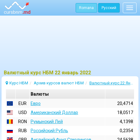
Romana
Русский
Togg
navig
Bалютный курс НБМ 22 январь 2022
Курс НБМ
Архив курсов валют НБМ
Валютный курс 22 Январь 2022
Валюты
EUR
Евро
20,4714
USD
Aмериканский Доллар
18,0517
RON
Румынский Лей
4,1398
RUB
Российский Рубль
0,2354
GBP
Английский Фунт Стерлингов
24,5638