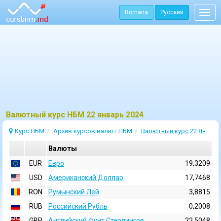
Romana
Русский
Togg
navig
Bалютный курс НБМ 22 январь 2024
Курс НБМ
Архив курсов валют НБМ
Валютный курс 22 Январь 2024
Валюты
EUR
Евро
19,3209
USD
Aмериканский Доллар
17,7468
RON
Румынский Лей
3,8815
RUB
Российский Рубль
0,2008
GBP
Английский Фунт Стерлингов
22,5048