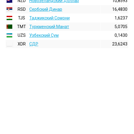
NZD
Новозеландский Доллар
10,8593
RSD
Сербский Динар
16,4830
TJS
Таджикский Сомони
1,6237
TMT
Туркменский Манат
5,0705
UZS
Узбекский Сум
0,1430
XDR
СДР
23,6243