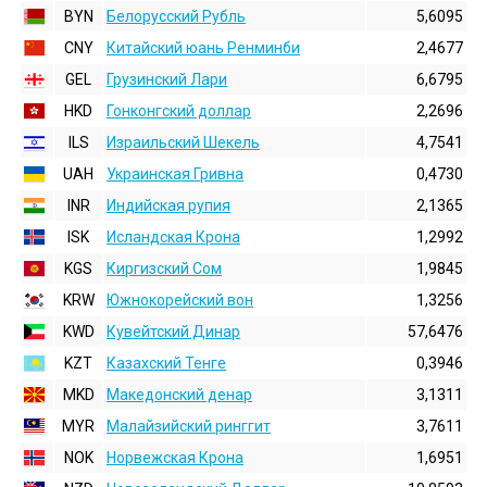
BYN
Белорусский Рубль
5,6095
CNY
Китайский юань Ренминби
2,4677
GEL
Грузинский Лари
6,6795
HKD
Гонконгский доллаp
2,2696
ILS
Израильский Шекель
4,7541
UAH
Украинская Гривна
0,4730
INR
Индийская pупия
2,1365
ISK
Исландская Крона
1,2992
KGS
Киргизский Сом
1,9845
KRW
Южнокорейский вон
1,3256
KWD
Кувейтский Динар
57,6476
KZT
Казахский Тенге
0,3946
MKD
Македонский денар
3,1311
MYR
Малайзийский ринггит
3,7611
NOK
Норвежская Крона
1,6951