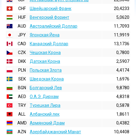
CHF
Швейцарский Франк
20,4233
HUF
Венгерский Форинт
5,0620
AUD
Австралийский Доллар
11,7093
JPY
Японская Йена
11,9919
CAD
Канадский Доллар
13,1736
CZK
Чешская Крона
0,7800
DKK
Датская Крона
2,5907
PLN
Польская Злота
4,4174
SEK
Шведская Крона
1,6976
BGN
Болгарский Лев
9,8780
AED
О.А.Э. Дирхам
4,8318
TRY
Турецкая Лира
0,5878
ALL
Албанский лек
1,8611
AMD
Армянский Драм
0,4382
AZN
Азербайджанский Манат
10,4408