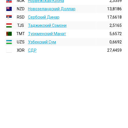
NOK
Норвежская Крона
2,3359
NZD
Новозеландский Доллар
13,8186
RSD
Сербский Динар
17,6618
TJS
Таджикский Сомони
2,5165
TMT
Туркменский Манат
5,6572
UZS
Узбекский Сум
0,6692
XDR
СДР
27,4459