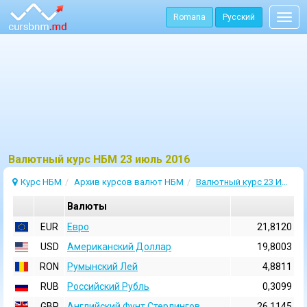
Romana
Русский
Togg
navig
Bалютный курс НБМ 23 июль 2016
Курс НБМ
Архив курсов валют НБМ
Валютный курс 23 Июль 2016
Валюты
EUR
Евро
21,8120
USD
Aмериканский Доллар
19,8003
RON
Румынский Лей
4,8811
RUB
Российский Рубль
0,3099
GBP
Английский Фунт Стерлингов
26,1145