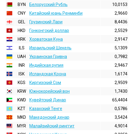
BYN
Белорусский Рубль
10,0153
CNY
Китайский юань Ренминби
2,9660
GEL
Грузинский Лари
8,4436
HKD
Гонконгский доллаp
2,5529
HRK
Хорватская Куна
2,9147
ILS
Израильский Шекель
5,1309
UAH
Украинская Гривна
0,7982
INR
Индийская pупия
2,9467
ISK
Исландская Крона
1,6174
KGS
Киргизский Сом
2,9509
KRW
Южнокорейский вон
1,7430
KWD
Кувейтский Динар
65,4404
KZT
Казахский Тенге
0,5786
MKD
Македонский денар
3,5424
MYR
Малайзийский ринггит
4,9014