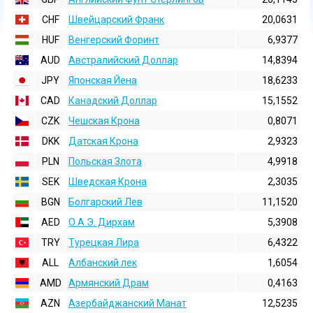
CHF
Швейцарский Франк
20,0631
HUF
Венгерский Форинт
6,9377
AUD
Австралийский Доллар
14,8394
JPY
Японская Йена
18,6233
CAD
Канадский Доллар
15,1552
CZK
Чешская Крона
0,8071
DKK
Датская Крона
2,9323
PLN
Польская Злота
4,9918
SEK
Шведская Крона
2,3035
BGN
Болгарский Лев
11,1520
AED
О.А.Э. Дирхам
5,3908
TRY
Турецкая Лира
6,4322
ALL
Албанский лек
1,6054
AMD
Армянский Драм
0,4163
AZN
Азербайджанский Манат
12,5235