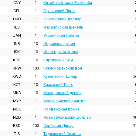
CNY
1
Китайский юань Ренминби
GEL
1
Грузинский Лари
HKD
1
Гонконгский доллаp
ILS
1
Израильский Шекель
UAH
1
Украинская Гривна
INR
10
Индийская pупия
ISK
10
Исландская Крона
KGS
10
Киргизский Сом
KRW
100
Южнокорейский вон
KWD
1
Кувейтский Динар
5
KZT
10
Казахский Тенге
MKD
10
Македонский денар
MYR
1
Малайзийский ринггит
NOK
1
Норвежская Крона
NZD
1
Новозеландский Доллар
1
RSD
100
Сербский Динар
1
TJS
1
Таджикский Сомони