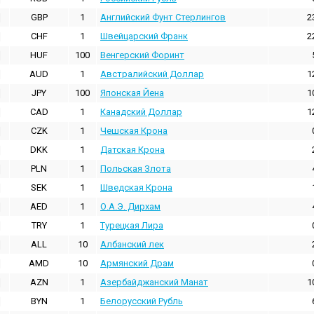
GBP
1
Английский Фунт Стерлингов
2
CHF
1
Швейцарский Франк
2
HUF
100
Венгерский Форинт
AUD
1
Австралийский Доллар
1
JPY
100
Японская Йена
1
CAD
1
Канадский Доллар
1
CZK
1
Чешская Крона
DKK
1
Датская Крона
PLN
1
Польская Злота
SEK
1
Шведская Крона
AED
1
О.А.Э. Дирхам
TRY
1
Турецкая Лира
ALL
10
Албанский лек
AMD
10
Армянский Драм
AZN
1
Азербайджанский Манат
1
BYN
1
Белорусский Рубль