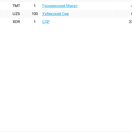
TMT
1
Туркменский Манат
UZS
100
Узбекский Сум
XDR
1
СДР
2