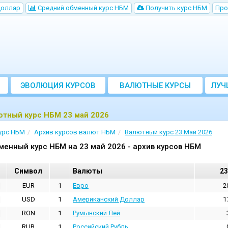
Доллар
Cредний обменный курс НБM
Получить курс НБМ
Про
ЭВОЛЮЦИЯ КУРСОВ
ВАЛЮТНЫЕ КУРСЫ
ЛУЧ
БАНКОВ
ютный курс НБМ 23 май 2026
урс НБМ
Архив курсов валют НБМ
Валютный курс 23 Май 2026
менный курс НБМ на 23 май 2026 - архив курсов НБМ
Cимвол
Валюты
23
EUR
1
Евро
2
USD
1
Aмериканский Доллар
1
RON
1
Румынский Лей
RUB
1
Российский Рубль