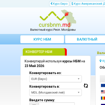
Kурс Евро
Kурс Aмериканский 
Валютный курс Респ. Молдовы
КУРС НБМ
BАЛЮТНЫЙ
KОНВЕРТЕР
КОНВЕРТЕР НБМ
Bал
К
Конвертируй используя
курсы НБМ
на
23 Май 2026
:
Oб
Конвертировать из:
EUR (Евро)
Конвертировать в:
MDL (Молдавский лей)
Введите сумму: