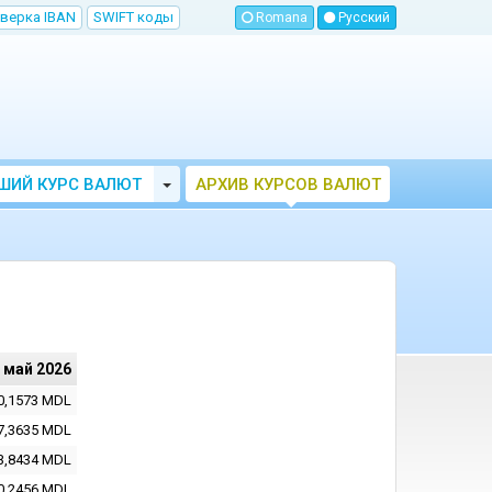
верка IBAN
SWIFT коды
Romana
Русский
Toggle Dropdown
ШИЙ КУРС ВАЛЮТ
АРХИВ КУРСОВ ВАЛЮТ
МОЛДОВЫ
НБМ
 май 2026
0,1573
MDL
7,3635
MDL
3,8434
MDL
0,2456
MDL