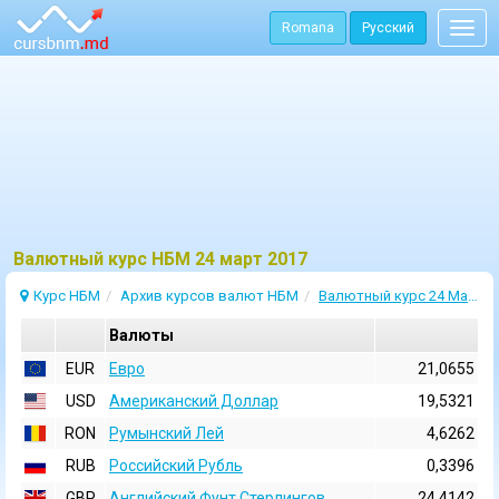
Romana
Русский
Togg
navig
Bалютный курс НБМ 24 март 2017
Курс НБМ
Архив курсов валют НБМ
Валютный курс 24 Март 2017
Валюты
EUR
Евро
21,0655
USD
Aмериканский Доллар
19,5321
RON
Румынский Лей
4,6262
RUB
Российский Рубль
0,3396
GBP
Английский Фунт Стерлингов
24,4142