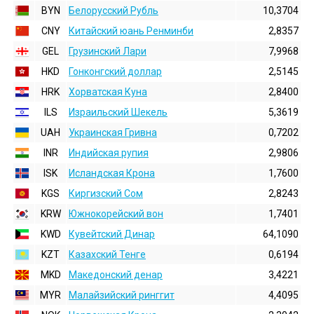
BYN
Белорусский Рубль
10,3704
CNY
Китайский юань Ренминби
2,8357
GEL
Грузинский Лари
7,9968
HKD
Гонконгский доллаp
2,5145
HRK
Хорватская Куна
2,8400
ILS
Израильский Шекель
5,3619
UAH
Украинская Гривна
0,7202
INR
Индийская pупия
2,9806
ISK
Исландская Крона
1,7600
KGS
Киргизский Сом
2,8243
KRW
Южнокорейский вон
1,7401
KWD
Кувейтский Динар
64,1090
KZT
Казахский Тенге
0,6194
MKD
Македонский денар
3,4221
MYR
Малайзийский ринггит
4,4095