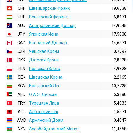
CHF
Швейцарский Франк
19,6738
HUF
Венгерский Форинт
6,8171
AUD
Австралийский Доллар
14,9245
JPY
Японская Йена
17,5838
CAD
Канадский Доллар
14,6571
CZK
Чешская Крона
0,7797
DKK
Датская Крона
2,8328
PLN
Польская Злота
4,9328
SEK
Шведская Крона
2,2165
BGN
Болгарский Лев
10,7725
AED
О.А.Э. Дирхам
5,3180
TRY
Турецкая Лира
5,4033
ALL
Албанский лек
1,5571
AMD
Армянский Драм
0,4047
AZN
Азербайджанский Манат
11,4558