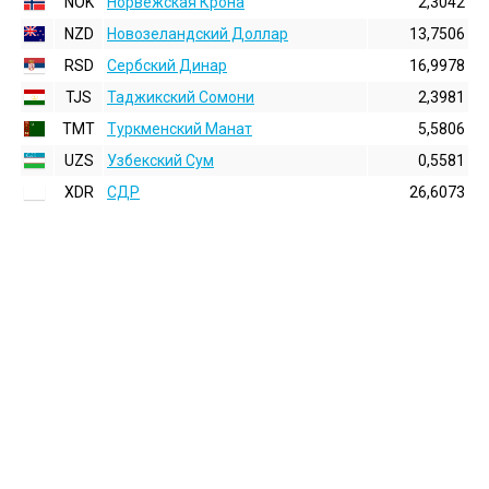
NOK
Норвежская Крона
2,3042
NZD
Новозеландский Доллар
13,7506
RSD
Сербский Динар
16,9978
TJS
Таджикский Сомони
2,3981
TMT
Туркменский Манат
5,5806
UZS
Узбекский Сум
0,5581
XDR
СДР
26,6073