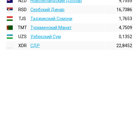
NZD
Новозеландский Доллар
9,7555
RSD
Сербский Динар
16,7386
TJS
Таджикский Сомони
1,7653
TMT
Туркменский Манат
4,7509
UZS
Узбекский Сум
0,1352
XDR
СДР
22,8452