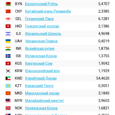
BYN
Белорусский Рубль
5,4707
CNY
Китайский юань Ренминби
2,3385
GEL
Грузинский Лари
6,1281
HKD
Гонконгский доллаp
2,1386
ILS
Израильский Шекель
4,9698
UAH
Украинская Гривна
0,4019
INR
Индийская pупия
1,8736
ISK
Исландская Крона
1,3755
KGS
Киргизский Сом
1,9042
KRW
Южнокорейский вон
1,1929
KWD
Кувейтский Динар
54,4620
KZT
Казахский Тенге
0,3051
MKD
Македонский денар
3,1840
MYR
Малайзийский ринггит
3,9603
NOK
Норвежская Крона
1,6821