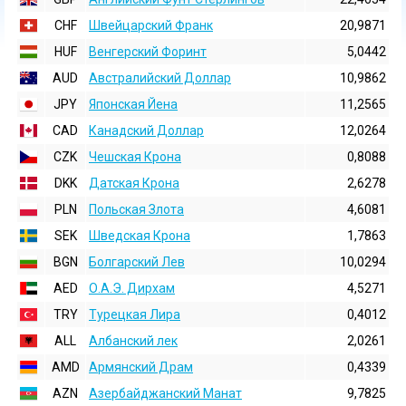
CHF
Швейцарский Франк
20,9871
HUF
Венгерский Форинт
5,0442
AUD
Австралийский Доллар
10,9862
JPY
Японская Йена
11,2565
CAD
Канадский Доллар
12,0264
CZK
Чешская Крона
0,8088
DKK
Датская Крона
2,6278
PLN
Польская Злота
4,6081
SEK
Шведская Крона
1,7863
BGN
Болгарский Лев
10,0294
AED
О.А.Э. Дирхам
4,5271
TRY
Турецкая Лира
0,4012
ALL
Албанский лек
2,0261
AMD
Армянский Драм
0,4339
AZN
Азербайджанский Манат
9,7825