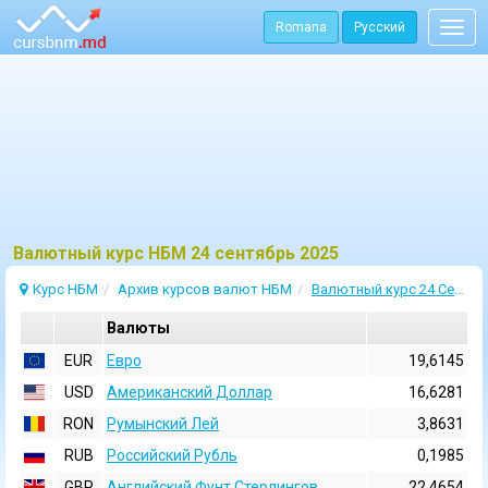
Romana
Русский
Togg
navig
Bалютный курс НБМ 24 сентябрь 2025
Курс НБМ
Архив курсов валют НБМ
Валютный курс 24 Сентябрь 2025
Валюты
EUR
Евро
19,6145
USD
Aмериканский Доллар
16,6281
RON
Румынский Лей
3,8631
RUB
Российский Рубль
0,1985
GBP
Английский Фунт Стерлингов
22,4654