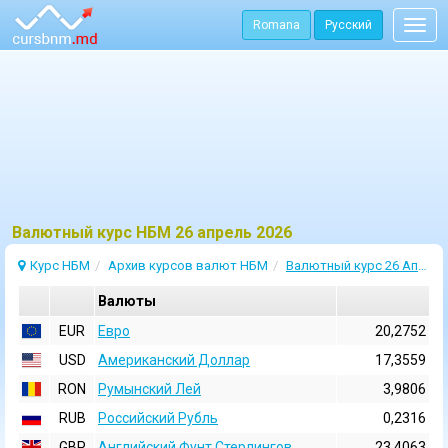
Romana
Русский
Togg
navig
Bалютный курс НБМ 26 апрель 2026
Курс НБМ
Архив курсов валют НБМ
Валютный курс 26 Апрель 2026
Валюты
EUR
Евро
20,2752
USD
Aмериканский Доллар
17,3559
RON
Румынский Лей
3,9806
RUB
Российский Рубль
0,2316
GBP
Английский Фунт Стерлингов
23,4063