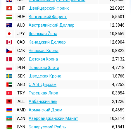
CHF
Швейцарский Франк
22,0925
HUF
Венгерский Форинт
5,5501
AUD
Австралийский Доллар
12,3846
JPY
Японская Йена
10,8659
CAD
Канадский Доллар
12,6904
CZK
Чешская Крона
0,8322
DKK
Датская Крона
2,7132
PLN
Польская Злота
4,7718
SEK
Шведская Крона
1,8768
AED
О.А.Э. Дирхам
4,7252
TRY
Турецкая Лира
0,3854
ALL
Албанский лек
2,1226
AMD
Армянский Драм
0,4659
AZN
Азербайджанский Манат
10,2114
BYN
Белорусский Рубль
6,1841