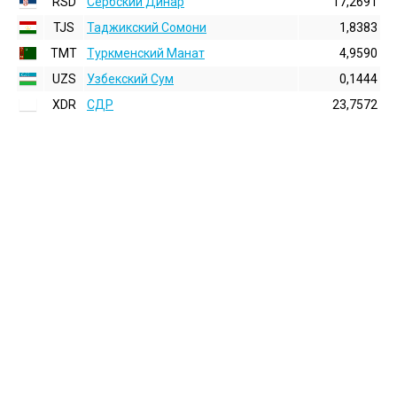
RSD
Сербский Динар
17,2691
TJS
Таджикский Сомони
1,8383
TMT
Туркменский Манат
4,9590
UZS
Узбекский Сум
0,1444
XDR
СДР
23,7572