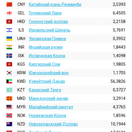
CNY
Китайский юань Ренминби
2,5393
GEL
Грузинский Лари
6,4505
HKD
Гонконгский доллаp
2,2158
ILS
Израильский Шекель
5,7691
UAH
Украинская Гривна
0,3952
INR
Индийская pупия
1,8443
ISK
Исландская Крона
1,4098
KGS
Киргизский Сом
1,9805
KRW
Южнокорейский вон
1,1705
KWD
Кувейтский Динар
56,3826
KZT
Казахский Тенге
0,3727
MKD
Македонский денар
3,2914
MYR
Малайзийский ринггит
4,3765
NOK
Норвежская Крона
1,8596
NZD
Новозеландский Доллар
10,1944