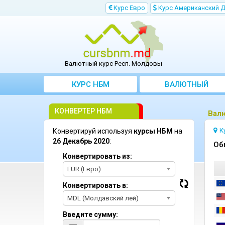
Kурс Евро
Kурс Aмериканский 
Валютный курс Респ. Молдовы
КУРС НБМ
BАЛЮТНЫЙ
KОНВЕРТЕР
КОНВЕРТЕР НБМ
Bал
К
Конвертируй используя
курсы НБМ
на
26 Декабрь 2020
:
Oб
Конвертировать из:
EUR (Евро)
Конвертировать в:
MDL (Молдавский лей)
Введите сумму: