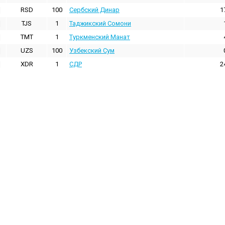
RSD
100
Сербский Динар
1
TJS
1
Таджикский Сомони
TMT
1
Туркменский Манат
UZS
100
Узбекский Сум
XDR
1
СДР
2