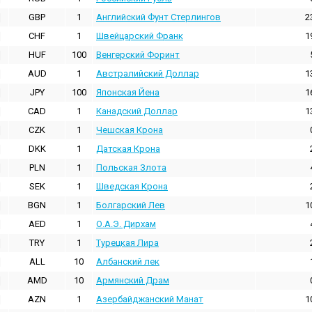
GBP
1
Английский Фунт Стерлингов
2
CHF
1
Швейцарский Франк
1
HUF
100
Венгерский Форинт
AUD
1
Австралийский Доллар
1
JPY
100
Японская Йена
1
CAD
1
Канадский Доллар
1
CZK
1
Чешская Крона
DKK
1
Датская Крона
PLN
1
Польская Злота
SEK
1
Шведская Крона
BGN
1
Болгарский Лев
1
AED
1
О.А.Э. Дирхам
TRY
1
Турецкая Лира
ALL
10
Албанский лек
AMD
10
Армянский Драм
AZN
1
Азербайджанский Манат
1