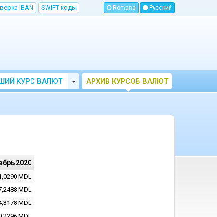
верка IBAN
SWIFT коды
Romana
Русский
Toggle Dropdown
ШИЙ КУРС ВАЛЮТ
АРХИВ КУРСОВ ВАЛЮТ
МОЛДОВЫ
НБМ
абрь 2020
1,0290
MDL
7,2488
MDL
4,3178
MDL
0,2296
MDL