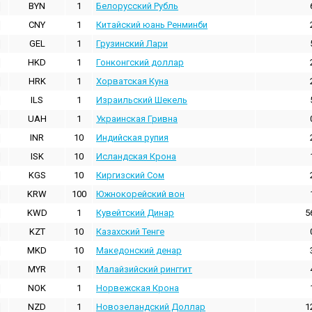
BYN
1
Белорусский Рубль
CNY
1
Китайский юань Ренминби
GEL
1
Грузинский Лари
HKD
1
Гонконгский доллаp
HRK
1
Хорватская Куна
ILS
1
Израильский Шекель
UAH
1
Украинская Гривна
INR
10
Индийская pупия
ISK
10
Исландская Крона
KGS
10
Киргизский Сом
KRW
100
Южнокорейский вон
KWD
1
Кувейтский Динар
5
KZT
10
Казахский Тенге
MKD
10
Македонский денар
MYR
1
Малайзийский ринггит
NOK
1
Норвежская Крона
NZD
1
Новозеландский Доллар
1