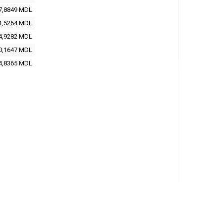
7,8849
MDL
1,5264
MDL
4,9282
MDL
0,1647
MDL
4,8365
MDL