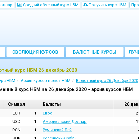
Доллар
Cредний обменный курс НБM
Получить курс НБМ
Про
ЭВОЛЮЦИЯ КУРСОВ
ВАЛЮТНЫЕ КУРСЫ
ЛУЧ
БАНКОВ
ютный курс НБМ 26 декабрь 2020
урс НБМ
Архив курсов валют НБМ
Валютный курс 26 Декабрь 2020
менный курс НБМ на 26 декабрь 2020 - архив курсов НБМ
Cимвол
Валюты
26 дек
EUR
1
Евро
2
USD
1
Aмериканский Доллар
1
RON
1
Румынский Лей
RUB
1
Российский Рубль