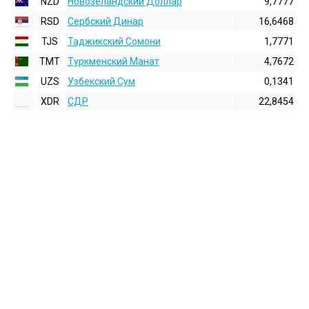
NZD
Новозеландский Доллар
9,7777
RSD
Сербский Динар
16,6468
TJS
Таджикский Сомони
1,7771
TMT
Туркменский Манат
4,7672
UZS
Узбекский Сум
0,1341
XDR
СДР
22,8454