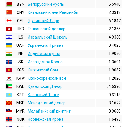
BYN
Белорусский Рубль
5,5940
CNY
Китайский юань Ренминби
2,3318
GEL
Грузинский Лари
6,1847
HKD
Гонконгский доллаp
2,1365
ILS
Израильский Шекель
4,9368
UAH
Украинская Гривна
0,4025
INR
Индийская pупия
1,9050
ISK
Исландская Крона
1,3601
KGS
Киргизский Сом
1,9082
KRW
Южнокорейский вон
1,2026
KWD
Кувейтский Динар
54,6396
KZT
Казахский Тенге
0,3115
MKD
Македонский денар
3,1672
MYR
Малайзийский ринггит
3,9668
NOK
Норвежская Крона
1,6493