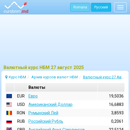
Romana
Русский
Togg
navig
Bалютный курс НБМ 27 август 2025
Курс НБМ
Архив курсов валют НБМ
Валютный курс 27 Август 2025
Валюты
EUR
Евро
19,5036
USD
Aмериканский Доллар
16,6883
RON
Румынский Лей
3,8593
RUB
Российский Рубль
0,2061
GBP
Английский Фунт Стерлингов
22,5124