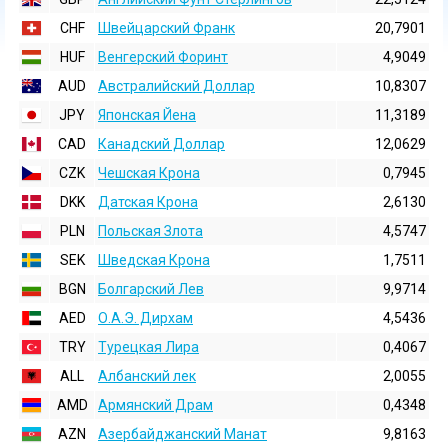
CHF
Швейцарский Франк
20,7901
HUF
Венгерский Форинт
4,9049
AUD
Австралийский Доллар
10,8307
JPY
Японская Йена
11,3189
CAD
Канадский Доллар
12,0629
CZK
Чешская Крона
0,7945
DKK
Датская Крона
2,6130
PLN
Польская Злота
4,5747
SEK
Шведская Крона
1,7511
BGN
Болгарский Лев
9,9714
AED
О.А.Э. Дирхам
4,5436
TRY
Турецкая Лира
0,4067
ALL
Албанский лек
2,0055
AMD
Армянский Драм
0,4348
AZN
Азербайджанский Манат
9,8163