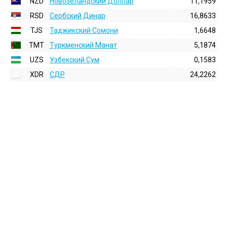
NZD
Новозеландский Доллар
11,1959
RSD
Сербский Динар
16,8633
TJS
Таджикский Сомони
1,6648
TMT
Туркменский Манат
5,1874
UZS
Узбекский Сум
0,1583
XDR
СДР
24,2262