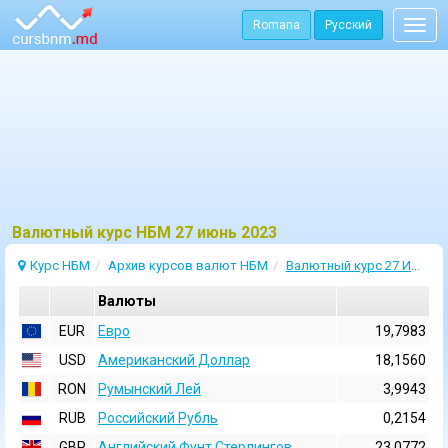
Romana
Русский
Togg
navig
Bалютный курс НБМ 27 июнь 2023
Курс НБМ
Архив курсов валют НБМ
Валютный курс 27 Июнь 2023
Валюты
EUR
Евро
19,7983
USD
Aмериканский Доллар
18,1560
RON
Румынский Лей
3,9943
RUB
Российский Рубль
0,2154
GBP
Английский Фунт Стерлингов
23,0772