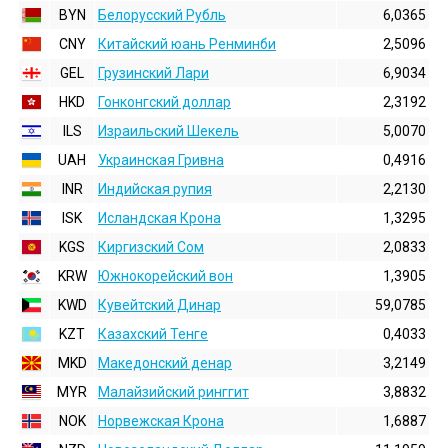
BYN
Белорусский Рубль
6,0365
CNY
Китайский юань Ренминби
2,5096
GEL
Грузинский Лари
6,9034
HKD
Гонконгский доллаp
2,3192
ILS
Израильский Шекель
5,0070
UAH
Украинская Гривна
0,4916
INR
Индийская pупия
2,2130
ISK
Исландская Крона
1,3295
KGS
Киргизский Сом
2,0833
KRW
Южнокорейский вон
1,3905
KWD
Кувейтский Динар
59,0785
KZT
Казахский Тенге
0,4033
MKD
Македонский денар
3,2149
MYR
Малайзийский ринггит
3,8832
NOK
Норвежская Крона
1,6887