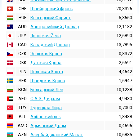
CHF
Швейцарский Франк
20,3326
HUF
Венгерский Форинт
5,3660
AUD
Австралийский Доллар
12,1182
JPY
Японская Йена
12,6890
CAD
Канадский Доллар
13,7895
CZK
Чешская Крона
0,8372
DKK
Датская Крона
2,6591
PLN
Польская Злота
4,4642
SEK
Шведская Крона
1,6947
BGN
Болгарский Лев
10,1238
AED
О.А.Э. Дирхам
4,9430
TRY
Турецкая Лира
0,7000
ALL
Албанский лек
1,8488
AMD
Армянский Драм
0,4696
AZN
Азербайджанский Манат
10,6885