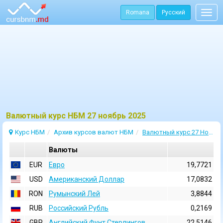
Romana
Русский
Togg
navig
Bалютный курс НБМ 27 ноябрь 2025
Курс НБМ
Архив курсов валют НБМ
Валютный курс 27 Ноябрь 2025
Валюты
EUR
Евро
19,7721
USD
Aмериканский Доллар
17,0832
RON
Румынский Лей
3,8844
RUB
Российский Рубль
0,2169
GBP
Английский Фунт Стерлингов
22,5146