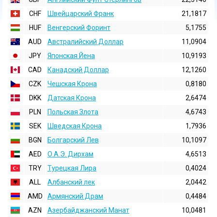
CHF
Швейцарский Франк
21,1817
HUF
Венгерский Форинт
5,1755
AUD
Австралийский Доллар
11,0904
JPY
Японская Йена
10,9193
CAD
Канадский Доллар
12,1260
CZK
Чешская Крона
0,8180
DKK
Датская Крона
2,6474
PLN
Польская Злота
4,6743
SEK
Шведская Крона
1,7936
BGN
Болгарский Лев
10,1097
AED
О.А.Э. Дирхам
4,6513
TRY
Турецкая Лира
0,4024
ALL
Албанский лек
2,0442
AMD
Армянский Драм
0,4484
AZN
Азербайджанский Манат
10,0481