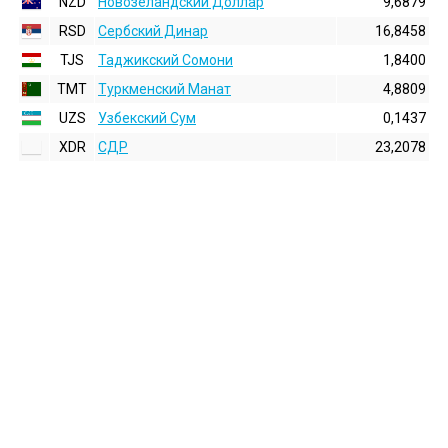
NZD
Новозеландский Доллар
9,6879
RSD
Сербский Динар
16,8458
TJS
Таджикский Сомони
1,8400
TMT
Туркменский Манат
4,8809
UZS
Узбекский Сум
0,1437
XDR
СДР
23,2078