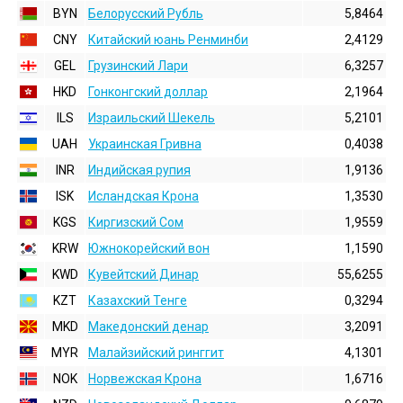
BYN
Белорусский Рубль
5,8464
CNY
Китайский юань Ренминби
2,4129
GEL
Грузинский Лари
6,3257
HKD
Гонконгский доллаp
2,1964
ILS
Израильский Шекель
5,2101
UAH
Украинская Гривна
0,4038
INR
Индийская pупия
1,9136
ISK
Исландская Крона
1,3530
KGS
Киргизский Сом
1,9559
KRW
Южнокорейский вон
1,1590
KWD
Кувейтский Динар
55,6255
KZT
Казахский Тенге
0,3294
MKD
Македонский денар
3,2091
MYR
Малайзийский ринггит
4,1301
NOK
Норвежская Крона
1,6716