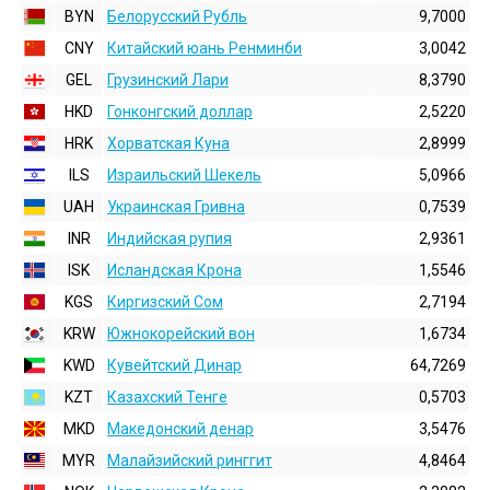
BYN
Белорусский Рубль
9,7000
CNY
Китайский юань Ренминби
3,0042
GEL
Грузинский Лари
8,3790
HKD
Гонконгский доллаp
2,5220
HRK
Хорватская Куна
2,8999
ILS
Израильский Шекель
5,0966
UAH
Украинская Гривна
0,7539
INR
Индийская pупия
2,9361
ISK
Исландская Крона
1,5546
KGS
Киргизский Сом
2,7194
KRW
Южнокорейский вон
1,6734
KWD
Кувейтский Динар
64,7269
KZT
Казахский Тенге
0,5703
MKD
Македонский денар
3,5476
MYR
Малайзийский ринггит
4,8464