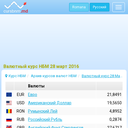
Romana
Русский
Togg
navig
Bалютный курс НБМ 28 март 2016
Курс НБМ
Архив курсов валют НБМ
Валютный курс 28 Март 2016
Валюты
EUR
Евро
21,8491
USD
Aмериканский Доллар
19,5650
RON
Румынский Лей
4,8952
RUB
Российский Рубль
0,2874
GBP
Английский Фунт Стерлингов
27,6717