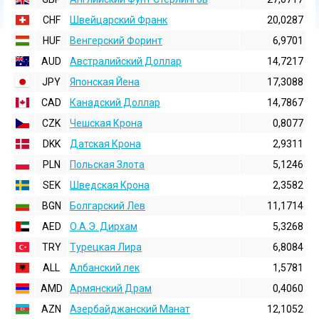
CHF
Швейцарский Франк
20,0287
HUF
Венгерский Форинт
6,9701
AUD
Австралийский Доллар
14,7217
JPY
Японская Йена
17,3088
CAD
Канадский Доллар
14,7867
CZK
Чешская Крона
0,8077
DKK
Датская Крона
2,9311
PLN
Польская Злота
5,1246
SEK
Шведская Крона
2,3582
BGN
Болгарский Лев
11,1714
AED
О.А.Э. Дирхам
5,3268
TRY
Турецкая Лира
6,8084
ALL
Албанский лек
1,5781
AMD
Армянский Драм
0,4060
AZN
Азербайджанский Манат
12,1052