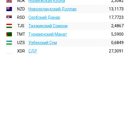
NOK
Норвежская Крона
2,3082
NZD
Новозеландский Доллар
13,1173
RSD
Сербский Динар
17,7723
TJS
Таджикский Сомони
2,4867
TMT
Туркменский Манат
5,5900
UZS
Узбекский Сум
0,6849
XDR
СДР
27,3091