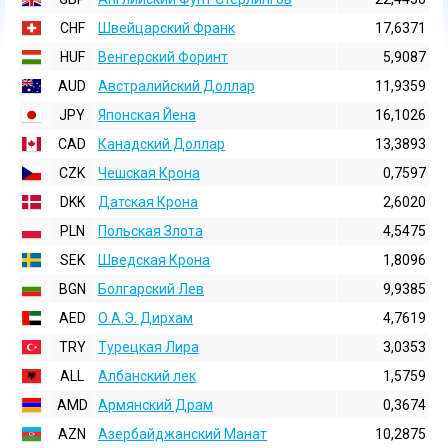
CHF
Швейцарский Франк
17,6371
HUF
Венгерский Форинт
5,9087
AUD
Австралийский Доллар
11,9359
JPY
Японская Йена
16,1026
CAD
Канадский Доллар
13,3893
CZK
Чешская Крона
0,7597
DKK
Датская Крона
2,6020
PLN
Польская Злота
4,5475
SEK
Шведская Крона
1,8096
BGN
Болгарский Лев
9,9385
AED
О.А.Э. Дирхам
4,7619
TRY
Турецкая Лира
3,0353
ALL
Албанский лек
1,5759
AMD
Армянский Драм
0,3674
AZN
Азербайджанский Манат
10,2875