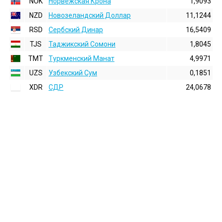
NOK
Норвежская Крона
1,9093
NZD
Новозеландский Доллар
11,1244
RSD
Сербский Динар
16,5409
TJS
Таджикский Сомони
1,8045
TMT
Туркменский Манат
4,9971
UZS
Узбекский Сум
0,1851
XDR
СДР
24,0678