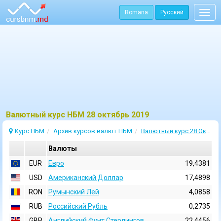
Romana
Русский
Togg
navig
Bалютный курс НБМ 28 октябрь 2019
Курс НБМ
Архив курсов валют НБМ
Валютный курс 28 Октябрь 2019
Валюты
EUR
Евро
19,4381
USD
Aмериканский Доллар
17,4898
RON
Румынский Лей
4,0858
RUB
Российский Рубль
0,2735
GBP
Английский Фунт Стерлингов
22,4456