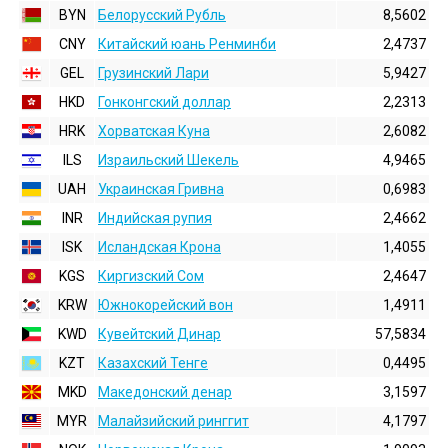
BYN
Белорусский Рубль
8,5602
CNY
Китайский юань Ренминби
2,4737
GEL
Грузинский Лари
5,9427
HKD
Гонконгский доллаp
2,2313
HRK
Хорватская Куна
2,6082
ILS
Израильский Шекель
4,9465
UAH
Украинская Гривна
0,6983
INR
Индийская pупия
2,4662
ISK
Исландская Крона
1,4055
KGS
Киргизский Сом
2,4647
KRW
Южнокорейский вон
1,4911
KWD
Кувейтский Динар
57,5834
KZT
Казахский Тенге
0,4495
MKD
Македонский денар
3,1597
MYR
Малайзийский ринггит
4,1797