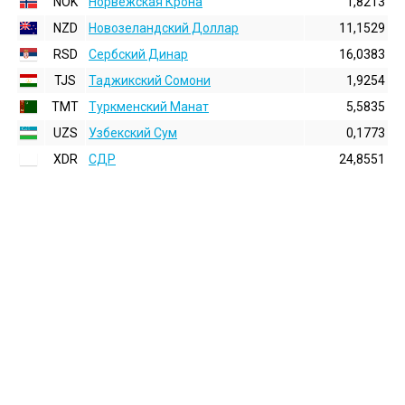
NOK
Норвежская Крона
1,8213
NZD
Новозеландский Доллар
11,1529
RSD
Сербский Динар
16,0383
TJS
Таджикский Сомони
1,9254
TMT
Туркменский Манат
5,5835
UZS
Узбекский Сум
0,1773
XDR
СДР
24,8551