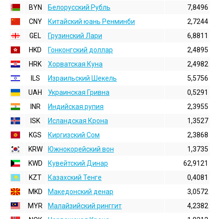
BYN
Белорусский Рубль
7,8496
CNY
Китайский юань Ренминби
2,7244
GEL
Грузинский Лари
6,8811
HKD
Гонконгский доллаp
2,4895
HRK
Хорватская Куна
2,4982
ILS
Израильский Шекель
5,5756
UAH
Украинская Гривна
0,5291
INR
Индийская pупия
2,3955
ISK
Исландская Крона
1,3527
KGS
Киргизский Сом
2,3868
KRW
Южнокорейский вон
1,3735
KWD
Кувейтский Динар
62,9121
KZT
Казахский Тенге
0,4081
MKD
Македонский денар
3,0572
MYR
Малайзийский ринггит
4,2382