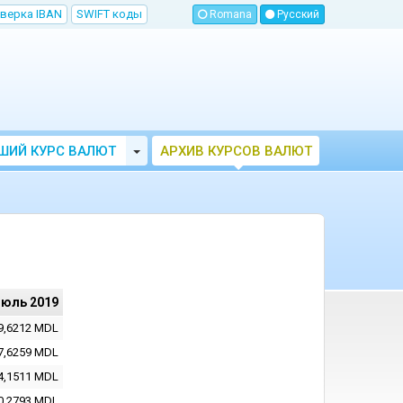
верка IBAN
SWIFT коды
Romana
Русский
Toggle Dropdown
ШИЙ КУРС ВАЛЮТ
АРХИВ КУРСОВ ВАЛЮТ
МОЛДОВЫ
НБМ
июль 2019
9,6212
MDL
7,6259
MDL
4,1511
MDL
0,2793
MDL