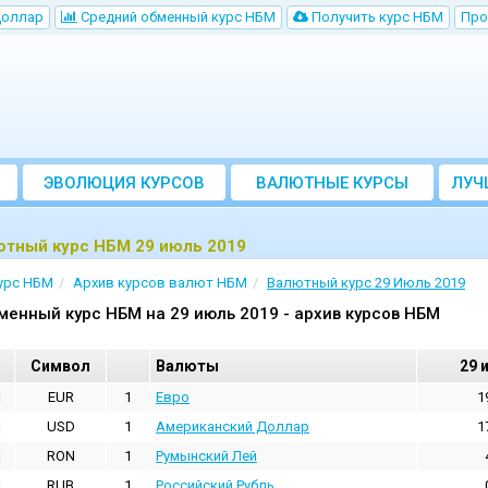
Доллар
Cредний обменный курс НБM
Получить курс НБМ
Про
ЭВОЛЮЦИЯ КУРСОВ
ВАЛЮТНЫЕ КУРСЫ
ЛУЧ
БАНКОВ
ютный курс НБМ 29 июль 2019
урс НБМ
Архив курсов валют НБМ
Валютный курс 29 Июль 2019
менный курс НБМ на 29 июль 2019 - архив курсов НБМ
Cимвол
Валюты
29 
EUR
1
Евро
1
USD
1
Aмериканский Доллар
1
RON
1
Румынский Лей
RUB
1
Российский Рубль