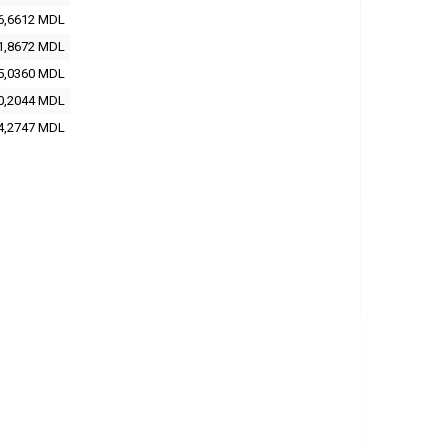
6,6612
MDL
1,8672
MDL
5,0360
MDL
0,2044
MDL
4,2747
MDL