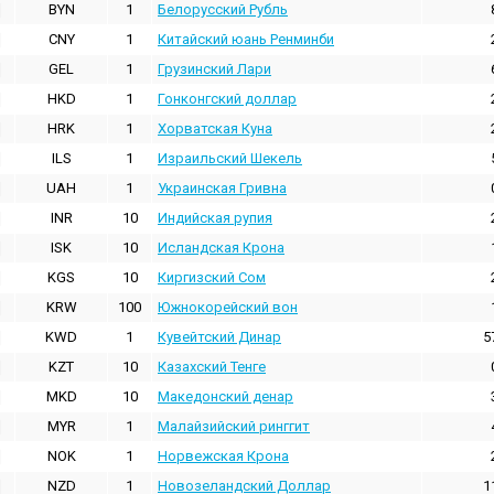
BYN
1
Белорусский Рубль
CNY
1
Китайский юань Ренминби
GEL
1
Грузинский Лари
HKD
1
Гонконгский доллаp
HRK
1
Хорватская Куна
ILS
1
Израильский Шекель
UAH
1
Украинская Гривна
INR
10
Индийская pупия
ISK
10
Исландская Крона
KGS
10
Киргизский Сом
KRW
100
Южнокорейский вон
KWD
1
Кувейтский Динар
5
KZT
10
Казахский Тенге
MKD
10
Македонский денар
MYR
1
Малайзийский ринггит
NOK
1
Норвежская Крона
NZD
1
Новозеландский Доллар
1