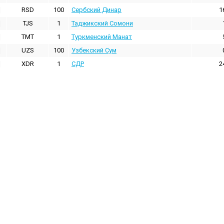
RSD
100
Сербский Динар
1
TJS
1
Таджикский Сомони
TMT
1
Туркменский Манат
UZS
100
Узбекский Сум
XDR
1
СДР
2