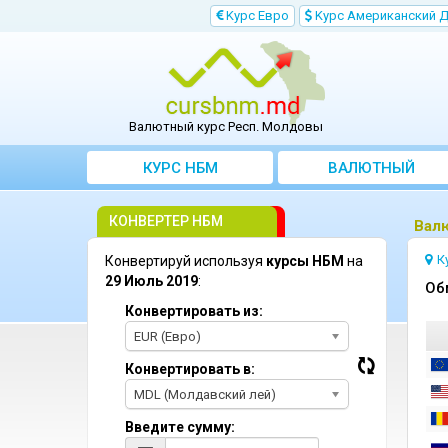
Kурс Евро
Kурс Aмериканский 
Валютный курс Респ. Молдовы
КУРС НБМ
BАЛЮТНЫЙ
KОНВЕРТЕР
КОНВЕРТЕР НБМ
Bал
К
Конвертируй используя
курсы НБМ
на
29 Июль 2019
:
Oб
Конвертировать из:
EUR (Евро)
Конвертировать в:
MDL (Молдавский лей)
Введите сумму: