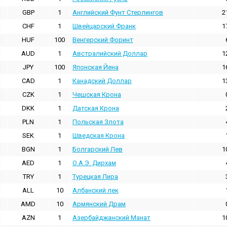
GBP
1
Английский Фунт Стерлингов
2
CHF
1
Швейцарский Франк
1
HUF
100
Венгерский Форинт
AUD
1
Австралийский Доллар
1
JPY
100
Японская Йена
1
CAD
1
Канадский Доллар
1
CZK
1
Чешская Крона
DKK
1
Датская Крона
PLN
1
Польская Злота
SEK
1
Шведская Крона
BGN
1
Болгарский Лев
1
AED
1
О.А.Э. Дирхам
TRY
1
Турецкая Лира
ALL
10
Албанский лек
AMD
10
Армянский Драм
AZN
1
Азербайджанский Манат
1