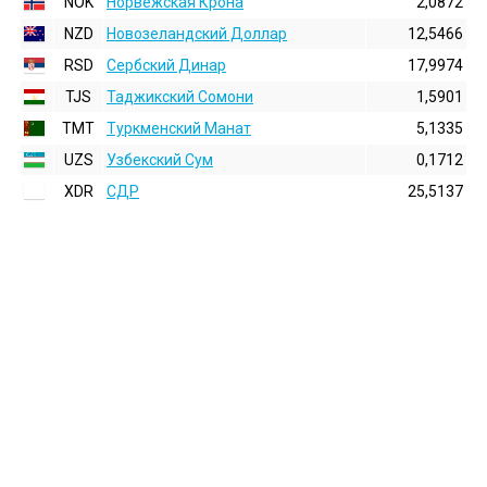
NOK
Норвежская Крона
2,0872
NZD
Новозеландский Доллар
12,5466
RSD
Сербский Динар
17,9974
TJS
Таджикский Сомони
1,5901
TMT
Туркменский Манат
5,1335
UZS
Узбекский Сум
0,1712
XDR
СДР
25,5137