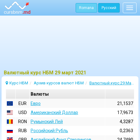
Romana
Русский
Togg
navig
Bалютный курс НБМ 29 март 2021
Курс НБМ
Архив курсов валют НБМ
Валютный курс 29 Март 2021
Валюты
EUR
Евро
21,1537
USD
Aмериканский Доллар
17,9673
RON
Румынский Лей
4,3287
RUB
Российский Рубль
0,2363
GBP
Английский Фунт Стерлингов
24,7490