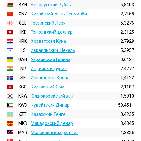
BYN
Белорусский Рубль
6,8403
CNY
Китайский юань Ренминби
2,7458
GEL
Грузинский Лари
5,3276
HKD
Гонконгский доллаp
2,3125
HRK
Хорватская Куна
2,7928
ILS
Израильский Шекель
5,3957
UAH
Украинская Гривна
0,6424
INR
Индийская pупия
2,4777
ISK
Исландская Крона
1,4122
KGS
Киргизский Сом
2,1187
KRW
Южнокорейский вон
1,5910
KWD
Кувейтский Динар
59,4511
KZT
Казахский Тенге
0,4235
MKD
Македонский денар
3,4345
MYR
Малайзийский ринггит
4,3326