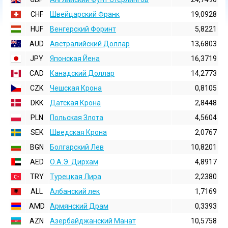
CHF
Швейцарский Франк
19,0928
HUF
Венгерский Форинт
5,8221
AUD
Австралийский Доллар
13,6803
JPY
Японская Йена
16,3719
CAD
Канадский Доллар
14,2773
CZK
Чешская Крона
0,8105
DKK
Датская Крона
2,8448
PLN
Польская Злота
4,5604
SEK
Шведская Крона
2,0767
BGN
Болгарский Лев
10,8201
AED
О.А.Э. Дирхам
4,8917
TRY
Турецкая Лира
2,2380
ALL
Албанский лек
1,7169
AMD
Армянский Драм
0,3393
AZN
Азербайджанский Манат
10,5758