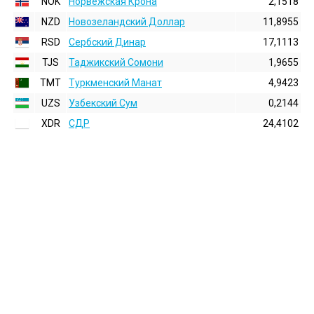
NOK
Норвежская Крона
2,1518
NZD
Новозеландский Доллар
11,8955
RSD
Сербский Динар
17,1113
TJS
Таджикский Сомони
1,9655
TMT
Туркменский Манат
4,9423
UZS
Узбекский Сум
0,2144
XDR
СДР
24,4102