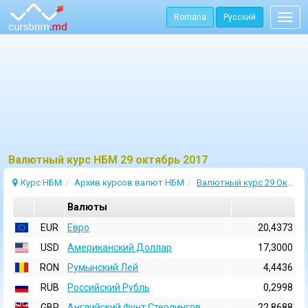
Romana
Русский
Togg
navig
Bалютный курс НБМ 29 октябрь 2017
Курс НБМ
Архив курсов валют НБМ
Валютный курс 29 Октябрь 2017
Валюты
EUR
Евро
20,4373
USD
Aмериканский Доллар
17,3000
RON
Румынский Лей
4,4436
RUB
Российский Рубль
0,2998
GBP
Английский Фунт Стерлингов
22,8688