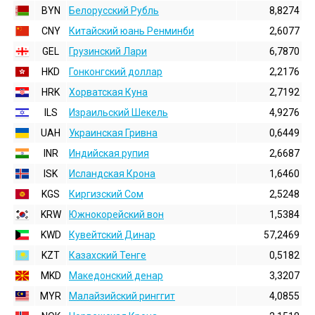
BYN
Белорусский Рубль
8,8274
CNY
Китайский юань Ренминби
2,6077
GEL
Грузинский Лари
6,7870
HKD
Гонконгский доллаp
2,2176
HRK
Хорватская Куна
2,7192
ILS
Израильский Шекель
4,9276
UAH
Украинская Гривна
0,6449
INR
Индийская pупия
2,6687
ISK
Исландская Крона
1,6460
KGS
Киргизский Сом
2,5248
KRW
Южнокорейский вон
1,5384
KWD
Кувейтский Динар
57,2469
KZT
Казахский Тенге
0,5182
MKD
Македонский денар
3,3207
MYR
Малайзийский ринггит
4,0855