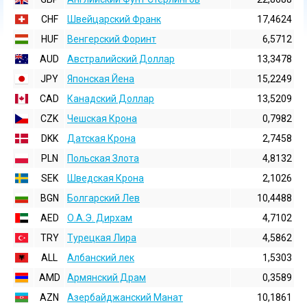
CHF
Швейцарский Франк
17,4624
HUF
Венгерский Форинт
6,5712
AUD
Австралийский Доллар
13,3478
JPY
Японская Йена
15,2249
CAD
Канадский Доллар
13,5209
CZK
Чешская Крона
0,7982
DKK
Датская Крона
2,7458
PLN
Польская Злота
4,8132
SEK
Шведская Крона
2,1026
BGN
Болгарский Лев
10,4488
AED
О.А.Э. Дирхам
4,7102
TRY
Турецкая Лира
4,5862
ALL
Албанский лек
1,5303
AMD
Армянский Драм
0,3589
AZN
Азербайджанский Манат
10,1861