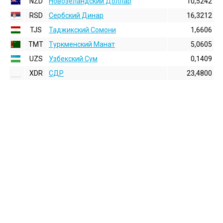
NZD
Новозеландский Доллар
10,5242
RSD
Сербский Динар
16,3212
TJS
Таджикский Сомони
1,6606
TMT
Туркменский Манат
5,0605
UZS
Узбекский Сум
0,1409
XDR
СДР
23,4800