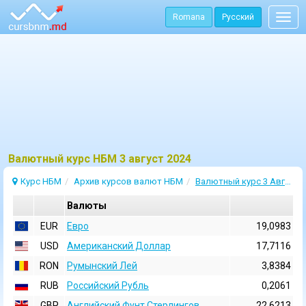
Romana
Русский
Togg
navig
Bалютный курс НБМ 3 август 2024
Курс НБМ
Архив курсов валют НБМ
Валютный курс 3 Август 2024
Валюты
EUR
Евро
19,0983
USD
Aмериканский Доллар
17,7116
RON
Румынский Лей
3,8384
RUB
Российский Рубль
0,2061
GBP
Английский Фунт Стерлингов
22,6213