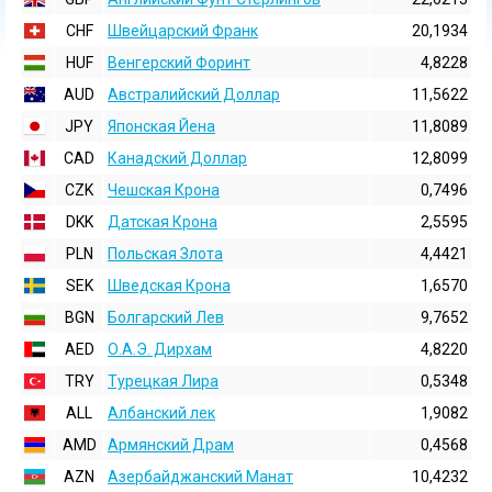
CHF
Швейцарский Франк
20,1934
HUF
Венгерский Форинт
4,8228
AUD
Австралийский Доллар
11,5622
JPY
Японская Йена
11,8089
CAD
Канадский Доллар
12,8099
CZK
Чешская Крона
0,7496
DKK
Датская Крона
2,5595
PLN
Польская Злота
4,4421
SEK
Шведская Крона
1,6570
BGN
Болгарский Лев
9,7652
AED
О.А.Э. Дирхам
4,8220
TRY
Турецкая Лира
0,5348
ALL
Албанский лек
1,9082
AMD
Армянский Драм
0,4568
AZN
Азербайджанский Манат
10,4232