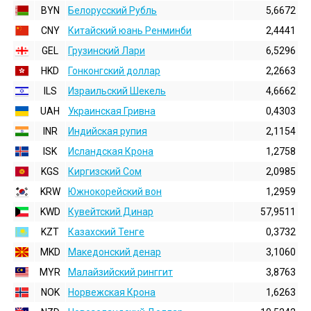
BYN
Белорусский Рубль
5,6672
CNY
Китайский юань Ренминби
2,4441
GEL
Грузинский Лари
6,5296
HKD
Гонконгский доллаp
2,2663
ILS
Израильский Шекель
4,6662
UAH
Украинская Гривна
0,4303
INR
Индийская pупия
2,1154
ISK
Исландская Крона
1,2758
KGS
Киргизский Сом
2,0985
KRW
Южнокорейский вон
1,2959
KWD
Кувейтский Динар
57,9511
KZT
Казахский Тенге
0,3732
MKD
Македонский денар
3,1060
MYR
Малайзийский ринггит
3,8763
NOK
Норвежская Крона
1,6263