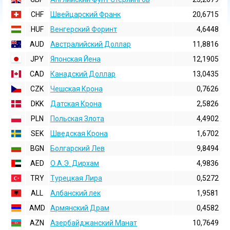
CHF
Швейцарский Франк
20,6715
HUF
Венгерский Форинт
4,6448
AUD
Австралийский Доллар
11,8816
JPY
Японская Йена
12,1905
CAD
Канадский Доллар
13,0435
CZK
Чешская Крона
0,7626
DKK
Датская Крона
2,5826
PLN
Польская Злота
4,4902
SEK
Шведская Крона
1,6702
BGN
Болгарский Лев
9,8494
AED
О.А.Э. Дирхам
4,9836
TRY
Турецкая Лира
0,5272
ALL
Албанский лек
1,9581
AMD
Армянский Драм
0,4582
AZN
Азербайджанский Манат
10,7649