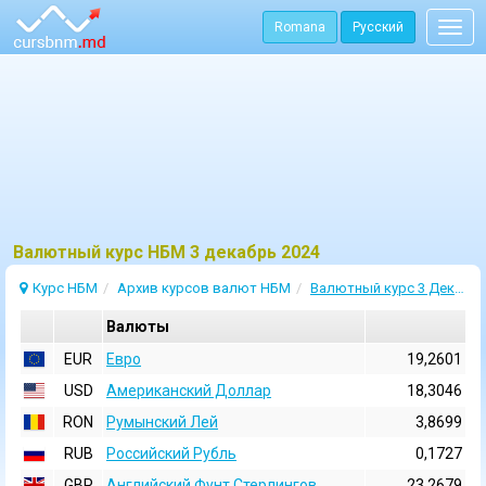
Romana
Русский
Togg
navig
Bалютный курс НБМ 3 декабрь 2024
Курс НБМ
Архив курсов валют НБМ
Валютный курс 3 Декабрь 2024
Валюты
EUR
Евро
19,2601
USD
Aмериканский Доллар
18,3046
RON
Румынский Лей
3,8699
RUB
Российский Рубль
0,1727
GBP
Английский Фунт Стерлингов
23,2679