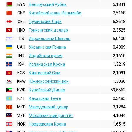
BYN
Белорусский Рубль
5,1841
CNY
Китайский юань Ренминби
2,5168
GEL
Грузинский Лари
6,3618
HKD
Гонконгский доллаp
2,3525
ILS
Израильский Шекель
5,0400
UAH
Украинская Гривна
0,4389
INR
Индийская pупия
2,1610
ISK
Исландская Крона
1,3219
KGS
Киргизский Сом
2,1091
KRW
Южнокорейский вон
1,3036
KWD
Кувейтский Динар
59,5562
KZT
Казахский Тенге
0,3485
MKD
Македонский денар
3,1284
MYR
Малайзийский ринггит
4,1044
NOK
Норвежская Крона
1,6515