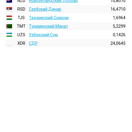
NZD
Новозеландский Доллар
10,8070
RSD
Сербский Динар
16,4710
TJS
Таджикский Сомони
1,6964
TMT
Туркменский Манат
5,2299
UZS
Узбекский Сум
0,1426
XDR
СДР
24,0645