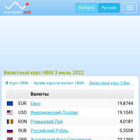
Romana
Русский
Togg
navig
Bалютный курс НБМ 3 июль 2022
Курс НБМ
Архив курсов валют НБМ
Валютный курс 3 Июль 2022
Валюты
EUR
Евро
19,8744
USD
Aмериканский Доллар
19,1045
RON
Румынский Лей
4,0181
RUB
Российский Рубль
0,3508
GBP
Английский Фунт Стерлингов
23,1393