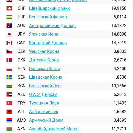
CHF
Швейцарский Франк
19,9150
HUF
Венгерский Форинт
5,0114
AUD
Австралийский Доллар
13,1372
JPY
Японская Йена
14,0098
CAD
Канадский Доллар
14,7919
CZK
Чешская Крона
0,8033
DKK
Датская Крона
2,6716
PLN
Польская Злота
4,2400
SEK
Шведская Крона
1,8536
BGN
Болгарский Лев
10,1666
AED
О.А.Э. Дирхам
5,2013
TRY
Турецкая Лира
1,1493
ALL
Албанский лек
1,6682
AMD
Армянский Драм
0,4695
AZN
Азербайджанский Манат
11,2711