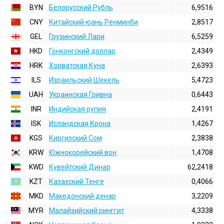
BYN
Белорусский Рубль
6,9516
CNY
Китайский юань Ренминби
2,8517
GEL
Грузинский Лари
6,5259
HKD
Гонконгский доллаp
2,4349
HRK
Хорватская Куна
2,6393
ILS
Израильский Шекель
5,4723
UAH
Украинская Гривна
0,6443
INR
Индийская pупия
2,4191
ISK
Исландская Крона
1,4267
KGS
Киргизский Сом
2,3838
KRW
Южнокорейский вон
1,4708
KWD
Кувейтский Динар
62,2418
KZT
Казахский Тенге
0,4066
MKD
Македонский денар
3,2209
MYR
Малайзийский ринггит
4,3338