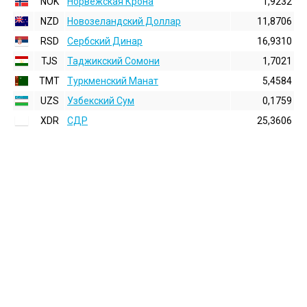
NOK
Норвежская Крона
1,9232
NZD
Новозеландский Доллар
11,8706
RSD
Сербский Динар
16,9310
TJS
Таджикский Сомони
1,7021
TMT
Туркменский Манат
5,4584
UZS
Узбекский Сум
0,1759
XDR
СДР
25,3606