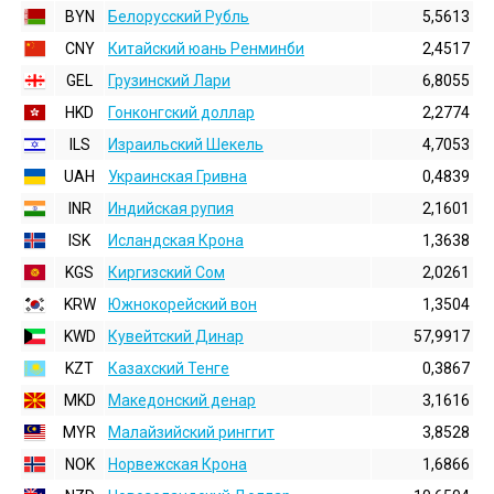
BYN
Белорусский Рубль
5,5613
CNY
Китайский юань Ренминби
2,4517
GEL
Грузинский Лари
6,8055
HKD
Гонконгский доллаp
2,2774
ILS
Израильский Шекель
4,7053
UAH
Украинская Гривна
0,4839
INR
Индийская pупия
2,1601
ISK
Исландская Крона
1,3638
KGS
Киргизский Сом
2,0261
KRW
Южнокорейский вон
1,3504
KWD
Кувейтский Динар
57,9917
KZT
Казахский Тенге
0,3867
MKD
Македонский денар
3,1616
MYR
Малайзийский ринггит
3,8528
NOK
Норвежская Крона
1,6866