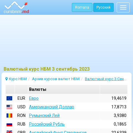
Romana
Русский
Togg
navig
Bалютный курс НБМ 3 сентябрь 2023
Курс НБМ
Архив курсов валют НБМ
Валютный курс 3 Сентябрь 2023
Валюты
EUR
Евро
19,4619
USD
Aмериканский Доллар
17,8713
RON
Румынский Лей
3,9380
RUB
Российский Рубль
0,1865
GBP
Английский Фунт Стерлингов
22,6339