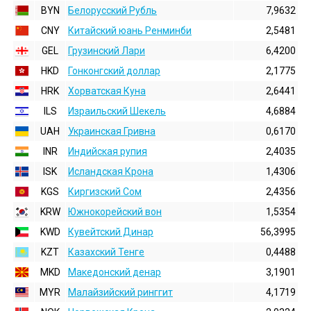
BYN
Белорусский Рубль
7,9632
CNY
Китайский юань Ренминби
2,5481
GEL
Грузинский Лари
6,4200
HKD
Гонконгский доллаp
2,1775
HRK
Хорватская Куна
2,6441
ILS
Израильский Шекель
4,6884
UAH
Украинская Гривна
0,6170
INR
Индийская pупия
2,4035
ISK
Исландская Крона
1,4306
KGS
Киргизский Сом
2,4356
KRW
Южнокорейский вон
1,5354
KWD
Кувейтский Динар
56,3995
KZT
Казахский Тенге
0,4488
MKD
Македонский денар
3,1901
MYR
Малайзийский ринггит
4,1719