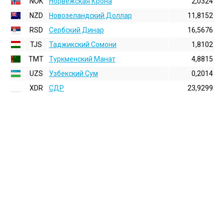
NOK
Норвежская Крона
2,0324
NZD
Новозеландский Доллар
11,8152
RSD
Сербский Динар
16,5676
TJS
Таджикский Сомони
1,8102
TMT
Туркменский Манат
4,8815
UZS
Узбекский Сум
0,2014
XDR
СДР
23,9299