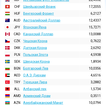
CHF
Швейцарский Франк
17,2055
HUF
Венгерский Форинт
6,2127
AUD
Австралийский Доллар
12,4337
JPY
Японская Йена
15,7271
CAD
Канадский Доллар
13,0088
CZK
Чешская Крона
0,7622
DKK
Датская Крона
2,6292
PLN
Польская Злота
4,5938
SEK
Шведская Крона
1,8934
BGN
Болгарский Лев
10,0356
AED
О.А.Э. Дирхам
4,6516
TRY
Турецкая Лира
3,2882
ALL
Албанский лек
1,5734
AMD
Армянский Драм
0,3511
AZN
Азербайджанский Манат
10,0794