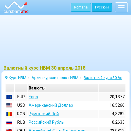
Romana
Русский
Togg
navig
Bалютный курс НБМ 30 апрель 2018
Курс НБМ
Архив курсов валют НБМ
Валютный курс 30 Апрель 2018
Валюты
EUR
Евро
20,1377
USD
Aмериканский Доллар
16,5266
RON
Румынский Лей
4,3282
RUB
Российский Рубль
0,2633
GBP
Английский Фунт Стерлингов
23,0812