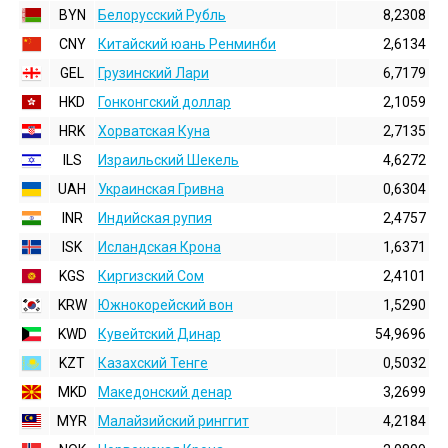
BYN
Белорусский Рубль
8,2308
CNY
Китайский юань Ренминби
2,6134
GEL
Грузинский Лари
6,7179
HKD
Гонконгский доллаp
2,1059
HRK
Хорватская Куна
2,7135
ILS
Израильский Шекель
4,6272
UAH
Украинская Гривна
0,6304
INR
Индийская pупия
2,4757
ISK
Исландская Крона
1,6371
KGS
Киргизский Сом
2,4101
KRW
Южнокорейский вон
1,5290
KWD
Кувейтский Динар
54,9696
KZT
Казахский Тенге
0,5032
MKD
Македонский денар
3,2699
MYR
Малайзийский ринггит
4,2184