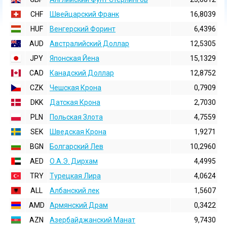
CHF
Швейцарский Франк
16,8039
HUF
Венгерский Форинт
6,4396
AUD
Австралийский Доллар
12,5305
JPY
Японская Йена
15,1329
CAD
Канадский Доллар
12,8752
CZK
Чешская Крона
0,7909
DKK
Датская Крона
2,7030
PLN
Польская Злота
4,7559
SEK
Шведская Крона
1,9271
BGN
Болгарский Лев
10,2960
AED
О.А.Э. Дирхам
4,4995
TRY
Турецкая Лира
4,0624
ALL
Албанский лек
1,5607
AMD
Армянский Драм
0,3422
AZN
Азербайджанский Манат
9,7430