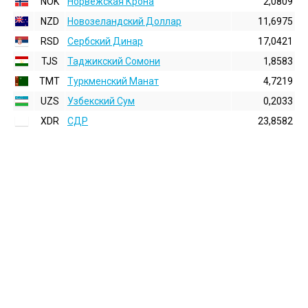
NOK
Норвежская Крона
2,0809
NZD
Новозеландский Доллар
11,6975
RSD
Сербский Динар
17,0421
TJS
Таджикский Сомони
1,8583
TMT
Туркменский Манат
4,7219
UZS
Узбекский Сум
0,2033
XDR
СДР
23,8582