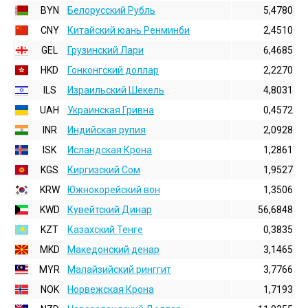
BYN
Белорусский Рубль
5,4780
CNY
Китайский юань Ренминби
2,4510
GEL
Грузинский Лари
6,4685
HKD
Гонконгский доллаp
2,2270
ILS
Израильский Шекель
4,8031
UAH
Украинская Гривна
0,4572
INR
Индийская pупия
2,0928
ISK
Исландская Крона
1,2861
KGS
Киргизский Сом
1,9527
KRW
Южнокорейский вон
1,3506
KWD
Кувейтский Динар
56,6848
KZT
Казахский Тенге
0,3835
MKD
Македонский денар
3,1465
MYR
Малайзийский ринггит
3,7766
NOK
Норвежская Крона
1,7193