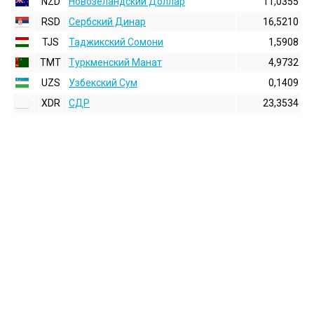
NZD
Новозеландский Доллар
11,0355
RSD
Сербский Динар
16,5210
TJS
Таджикский Сомони
1,5908
TMT
Туркменский Манат
4,9732
UZS
Узбекский Сум
0,1409
XDR
СДР
23,3534