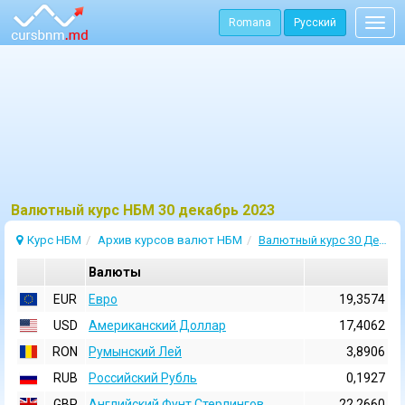
Romana
Русский
Togg
navig
Bалютный курс НБМ 30 декабрь 2023
Курс НБМ
Архив курсов валют НБМ
Валютный курс 30 Декабрь 2023
Валюты
EUR
Евро
19,3574
USD
Aмериканский Доллар
17,4062
RON
Румынский Лей
3,8906
RUB
Российский Рубль
0,1927
GBP
Английский Фунт Стерлингов
22,2660