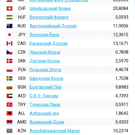
CHF
Швейцарский Франк
20,8084
HUF
Венгерский Форинт
5,0593
AUD
Австралийский Доллар
11,9006
JPY
Японская Йена
12,3615
CAD
Канадский Доллар
13,1671
CZK
Чешская Крона
0,7838
DKK
Датская Крона
2,5970
PLN
Польская Злота
4,4674
SEK
Шведская Крона
1,7538
BGN
Болгарский Лев
9,8983
AED
О.А.Э. Дирхам
4,7393
TRY
Турецкая Лира
0,5911
ALL
Албанский лек
1,8642
AMD
Армянский Драм
0,4303
AZN
Азербайджанский Манат
10,2374