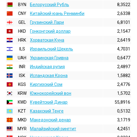
BYN
Белорусский Рубль
8,3522
CNY
Китайский юань Ренминби
2,6338
GEL
Грузинский Лари
6,8101
HKD
Гонконгский доллаp
2,1547
HRK
Хорватская Куна
2,6419
ILS
Израильский Шекель
4,7031
UAH
Украинская Гривна
0,6477
INR
Индийская pупия
2,4897
ISK
Исландская Крона
1,5882
KGS
Киргизский Сом
2,4776
KRW
Южнокорейский вон
1,5702
KWD
Кувейтский Динар
55,8916
KZT
Казахский Тенге
0,5132
MKD
Македонский денар
3,1719
MYR
Малайзийский ринггит
4,2451