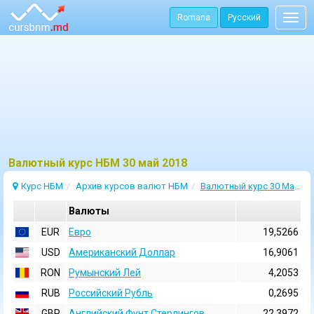
Romana
Русский
Togg
navig
Bалютный курс НБМ 30 май 2018
Курс НБМ
Архив курсов валют НБМ
Валютный курс 30 Май 2018
Валюты
EUR
Евро
19,5266
USD
Aмериканский Доллар
16,9061
RON
Румынский Лей
4,2053
RUB
Российский Рубль
0,2695
GBP
Английский Фунт Стерлингов
22,3972