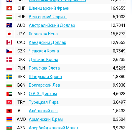
CHF
Швейцарский Франк
16,9655
HUF
Венгерский Форинт
6,1003
AUD
Австралийский Доллар
12,7041
JPY
Японская Йена
15,5273
CAD
Канадский Доллар
12,9653
CZK
Чешская Крона
0,7549
DKK
Датская Крона
2,6235
PLN
Польская Злота
4,5265
SEK
Шведская Крона
1,8880
BGN
Болгарский Лев
9,9838
AED
О.А.Э. Дирхам
4,6028
TRY
Турецкая Лира
3,6497
ALL
Албанский лек
1,5433
AMD
Армянский Драм
0,3504
AZN
Азербайджанский Манат
9,9753