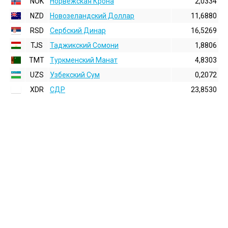
NOK
Норвежская Крона
2,0334
NZD
Новозеландский Доллар
11,6880
RSD
Сербский Динар
16,5269
TJS
Таджикский Сомони
1,8806
TMT
Туркменский Манат
4,8303
UZS
Узбекский Сум
0,2072
XDR
СДР
23,8530