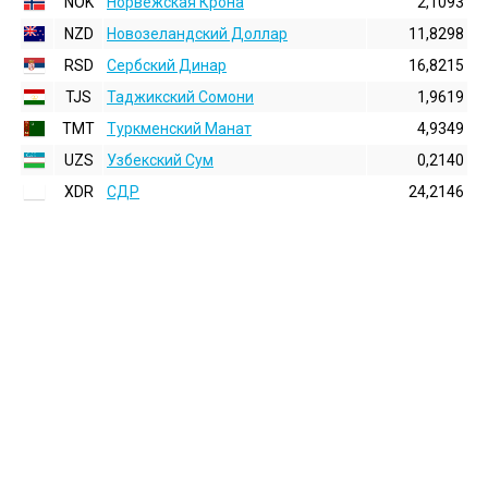
NOK
Норвежская Крона
2,1093
NZD
Новозеландский Доллар
11,8298
RSD
Сербский Динар
16,8215
TJS
Таджикский Сомони
1,9619
TMT
Туркменский Манат
4,9349
UZS
Узбекский Сум
0,2140
XDR
СДР
24,2146