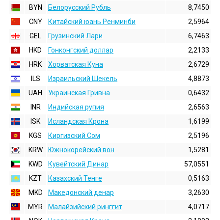
BYN
Белорусский Рубль
8,7450
CNY
Китайский юань Ренминби
2,5964
GEL
Грузинский Лари
6,7463
HKD
Гонконгский доллаp
2,2133
HRK
Хорватская Куна
2,6729
ILS
Израильский Шекель
4,8873
UAH
Украинская Гривна
0,6432
INR
Индийская pупия
2,6563
ISK
Исландская Крона
1,6199
KGS
Киргизский Сом
2,5196
KRW
Южнокорейский вон
1,5281
KWD
Кувейтский Динар
57,0551
KZT
Казахский Тенге
0,5163
MKD
Македонский денар
3,2630
MYR
Малайзийский ринггит
4,0717