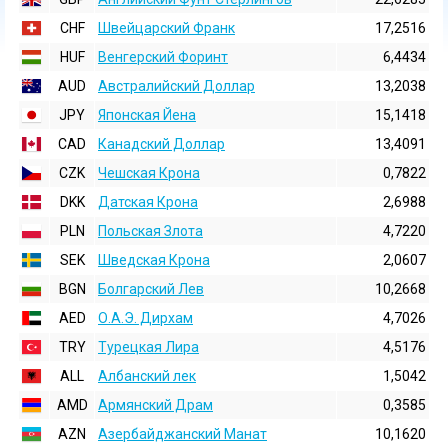
CHF
Швейцарский Франк
17,2516
HUF
Венгерский Форинт
6,4434
AUD
Австралийский Доллар
13,2038
JPY
Японская Йена
15,1418
CAD
Канадский Доллар
13,4091
CZK
Чешская Крона
0,7822
DKK
Датская Крона
2,6988
PLN
Польская Злота
4,7220
SEK
Шведская Крона
2,0607
BGN
Болгарский Лев
10,2668
AED
О.А.Э. Дирхам
4,7026
TRY
Турецкая Лира
4,5176
ALL
Албанский лек
1,5042
AMD
Армянский Драм
0,3585
AZN
Азербайджанский Манат
10,1620