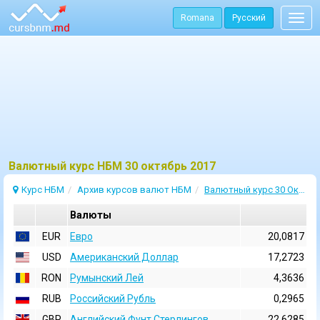
Romana
Русский
Togg
navig
Bалютный курс НБМ 30 октябрь 2017
Курс НБМ
Архив курсов валют НБМ
Валютный курс 30 Октябрь 2017
Валюты
EUR
Евро
20,0817
USD
Aмериканский Доллар
17,2723
RON
Румынский Лей
4,3636
RUB
Российский Рубль
0,2965
GBP
Английский Фунт Стерлингов
22,6285