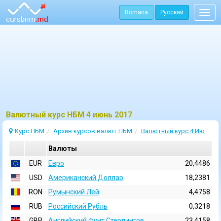
Romana
Русский
Togg
navig
Bалютный курс НБМ 4 июнь 2017
Курс НБМ
Архив курсов валют НБМ
Валютный курс 4 Июнь 2017
Валюты
EUR
Евро
20,4486
USD
Aмериканский Доллар
18,2381
RON
Румынский Лей
4,4758
RUB
Российский Рубль
0,3218
GBP
Английский Фунт Стерлингов
23,4158