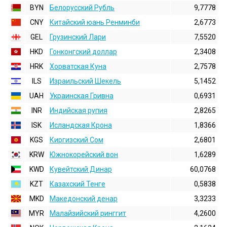
BYN
Белорусский Рубль
9,7778
CNY
Китайский юань Ренминби
2,6773
GEL
Грузинский Лари
7,5520
HKD
Гонконгский доллаp
2,3408
HRK
Хорватская Куна
2,7578
ILS
Израильский Шекель
5,1452
UAH
Украинская Гривна
0,6931
INR
Индийская pупия
2,8265
ISK
Исландская Крона
1,8366
KGS
Киргизский Сом
2,6801
KRW
Южнокорейский вон
1,6289
KWD
Кувейтский Динар
60,0768
KZT
Казахский Тенге
0,5838
MKD
Македонский денар
3,3233
MYR
Малайзийский ринггит
4,2600