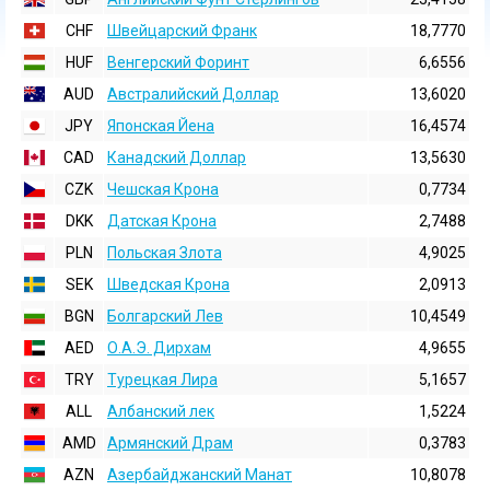
CHF
Швейцарский Франк
18,7770
HUF
Венгерский Форинт
6,6556
AUD
Австралийский Доллар
13,6020
JPY
Японская Йена
16,4574
CAD
Канадский Доллар
13,5630
CZK
Чешская Крона
0,7734
DKK
Датская Крона
2,7488
PLN
Польская Злота
4,9025
SEK
Шведская Крона
2,0913
BGN
Болгарский Лев
10,4549
AED
О.А.Э. Дирхам
4,9655
TRY
Турецкая Лира
5,1657
ALL
Албанский лек
1,5224
AMD
Армянский Драм
0,3783
AZN
Азербайджанский Манат
10,8078