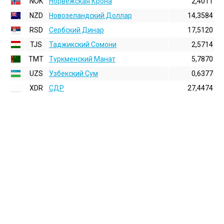
NOK
Норвежская Крона
2,4011
NZD
Новозеландский Доллар
14,3584
RSD
Сербский Динар
17,5120
TJS
Таджикский Сомони
2,5714
TMT
Туркменский Манат
5,7870
UZS
Узбекский Сум
0,6377
XDR
СДР
27,4474