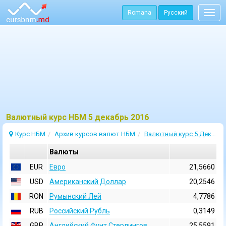
Romana
Русский
Togg
navig
Bалютный курс НБМ 5 декабрь 2016
Курс НБМ
Архив курсов валют НБМ
Валютный курс 5 Декабрь 2016
Валюты
EUR
Евро
21,5660
USD
Aмериканский Доллар
20,2546
RON
Румынский Лей
4,7786
RUB
Российский Рубль
0,3149
GBP
Английский Фунт Стерлингов
25,5591