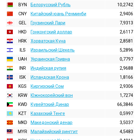
BYN
Белорусский Рубль
10,2742
CNY
Китайский юань Ренминби
2,9406
GEL
Грузинский Лари
7,9313
HKD
Гонконгский доллаp
2,6117
HRK
Хорватская Куна
2,8581
ILS
Израильский Шекель
5,2896
UAH
Украинская Гривна
0,7797
INR
Индийская pупия
2,9688
ISK
Исландская Крона
1,8166
KGS
Киргизский Сом
2,9306
KRW
Южнокорейский вон
1,7274
KWD
Кувейтский Динар
66,3846
KZT
Казахский Тенге
0,5997
MKD
Македонский денар
3,5037
MYR
Малайзийский ринггит
4,5483