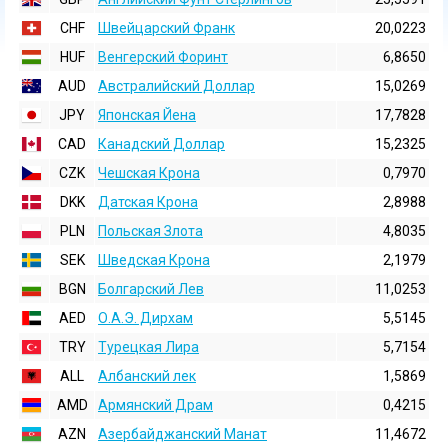
CHF
Швейцарский Франк
20,0223
HUF
Венгерский Форинт
6,8650
AUD
Австралийский Доллар
15,0269
JPY
Японская Йена
17,7828
CAD
Канадский Доллар
15,2325
CZK
Чешская Крона
0,7970
DKK
Датская Крона
2,8988
PLN
Польская Злота
4,8035
SEK
Шведская Крона
2,1979
BGN
Болгарский Лев
11,0253
AED
О.А.Э. Дирхам
5,5145
TRY
Турецкая Лира
5,7154
ALL
Албанский лек
1,5869
AMD
Армянский Драм
0,4215
AZN
Азербайджанский Манат
11,4672