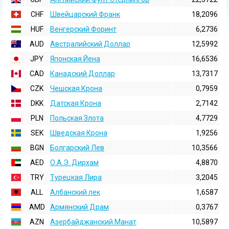
CHF
Швейцарский Франк
18,2096
HUF
Венгерский Форинт
6,2736
AUD
Австралийский Доллар
12,5992
JPY
Японская Йена
16,6536
CAD
Канадский Доллар
13,7317
CZK
Чешская Крона
0,7959
DKK
Датская Крона
2,7142
PLN
Польская Злота
4,7729
SEK
Шведская Крона
1,9256
BGN
Болгарский Лев
10,3566
AED
О.А.Э. Дирхам
4,8870
TRY
Турецкая Лира
3,2045
ALL
Албанский лек
1,6587
AMD
Армянский Драм
0,3767
AZN
Азербайджанский Манат
10,5897