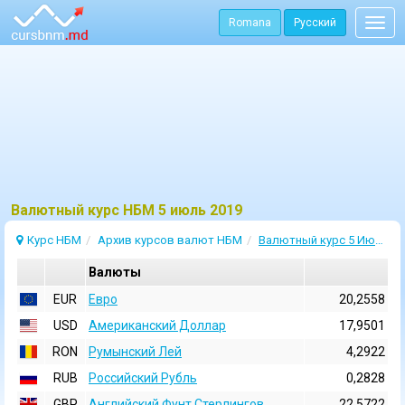
Romana
Русский
Togg
navig
Bалютный курс НБМ 5 июль 2019
Курс НБМ
Архив курсов валют НБМ
Валютный курс 5 Июль 2019
Валюты
EUR
Евро
20,2558
USD
Aмериканский Доллар
17,9501
RON
Румынский Лей
4,2922
RUB
Российский Рубль
0,2828
GBP
Английский Фунт Стерлингов
22,5722