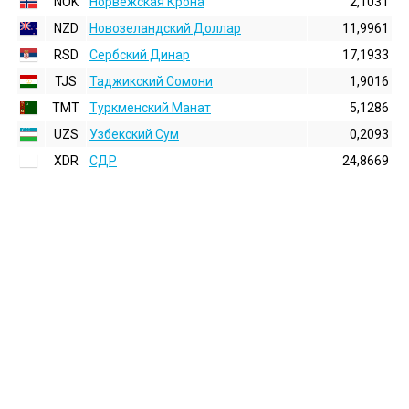
NOK
Норвежская Крона
2,1031
NZD
Новозеландский Доллар
11,9961
RSD
Сербский Динар
17,1933
TJS
Таджикский Сомони
1,9016
TMT
Туркменский Манат
5,1286
UZS
Узбекский Сум
0,2093
XDR
СДР
24,8669