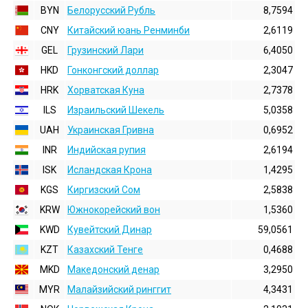
BYN
Белорусский Рубль
8,7594
CNY
Китайский юань Ренминби
2,6119
GEL
Грузинский Лари
6,4050
HKD
Гонконгский доллаp
2,3047
HRK
Хорватская Куна
2,7378
ILS
Израильский Шекель
5,0358
UAH
Украинская Гривна
0,6952
INR
Индийская pупия
2,6194
ISK
Исландская Крона
1,4295
KGS
Киргизский Сом
2,5838
KRW
Южнокорейский вон
1,5360
KWD
Кувейтский Динар
59,0561
KZT
Казахский Тенге
0,4688
MKD
Македонский денар
3,2950
MYR
Малайзийский ринггит
4,3431