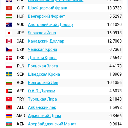
CHF
Швейцарский Франк
18,3739
HUF
Венгерский Форинт
5,5297
AUD
Австралийский Доллар
12,1020
JPY
Японская Йена
16,0913
CAD
Канадский Доллар
12,7083
CZK
Чешская Крона
0,7361
DKK
Датская Крона
2,6642
PLN
Польская Злота
4,4173
SEK
Шведская Крона
1,8969
BGN
Болгарский Лев
10,1356
AED
О.А.Э. Дирхам
4,6073
TRY
Турецкая Лира
2,1843
ALL
Албанский лек
1,5992
AMD
Армянский Драм
0,3466
AZN
Азербайджанский Манат
9,9614