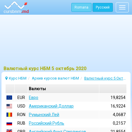
Romana
Русский
Togg
navig
Bалютный курс НБМ 5 октябрь 2020
Курс НБМ
Архив курсов валют НБМ
Валютный курс 5 Октябрь 2020
Валюты
EUR
Евро
19,8254
USD
Aмериканский Доллар
16,9224
RON
Румынский Лей
4,0687
RUB
Российский Рубль
0,2157
GBP
Английский Фунт Стерлингов
21,8554