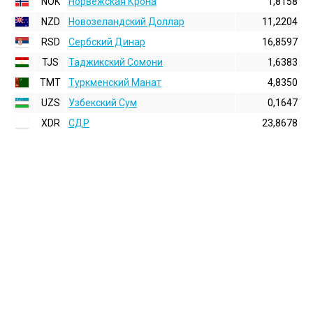
NOK
Норвежская Крона
1,8158
NZD
Новозеландский Доллар
11,2204
RSD
Сербский Динар
16,8597
TJS
Таджикский Сомони
1,6383
TMT
Туркменский Манат
4,8350
UZS
Узбекский Сум
0,1647
XDR
СДР
23,8678