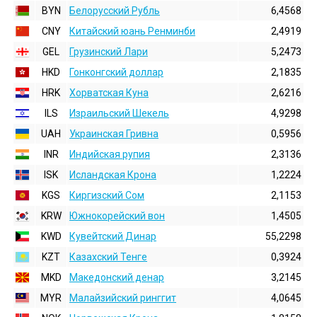
BYN
Белорусский Рубль
6,4568
CNY
Китайский юань Ренминби
2,4919
GEL
Грузинский Лари
5,2473
HKD
Гонконгский доллаp
2,1835
HRK
Хорватская Куна
2,6216
ILS
Израильский Шекель
4,9298
UAH
Украинская Гривна
0,5956
INR
Индийская pупия
2,3136
ISK
Исландская Крона
1,2224
KGS
Киргизский Сом
2,1153
KRW
Южнокорейский вон
1,4505
KWD
Кувейтский Динар
55,2298
KZT
Казахский Тенге
0,3924
MKD
Македонский денар
3,2145
MYR
Малайзийский ринггит
4,0645