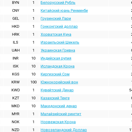
BYN
1
Белорусский Рубль
CNY
1
Китайский юань Ренминби
GEL
1
Грузинский Лари
HKD
1
Гонконгский доллаp
HRK
1
Хорватская Куна
ILS
1
Израильский Шекель
UAH
1
Украинская Гривна
INR
10
Индийская pупия
ISK
10
Исландская Крона
KGS
10
Киргизский Сом
KRW
100
Южнокорейский вон
KWD
1
Кувейтский Динар
5
KZT
10
Казахский Тенге
MKD
10
Македонский денар
MYR
1
Малайзийский ринггит
NOK
1
Норвежская Крона
NZD
1
Новозеландский Доллар
1