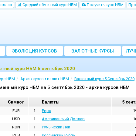
Доллар
Cредний обменный курс НБM
Получить курс НБМ
Про
ЭВОЛЮЦИЯ КУРСОВ
ВАЛЮТНЫЕ КУРСЫ
ЛУЧ
БАНКОВ
ютный курс НБМ 5 сентябрь 2020
урс НБМ
Архив курсов валют НБМ
Валютный курс 5 Сентябрь 2020
менный курс НБМ на 5 сентябрь 2020 - архив курсов НБМ
Cимвол
Валюты
5 сент
EUR
1
Евро
1
USD
1
Aмериканский Доллар
1
RON
1
Румынский Лей
RUB
1
Российский Рубль