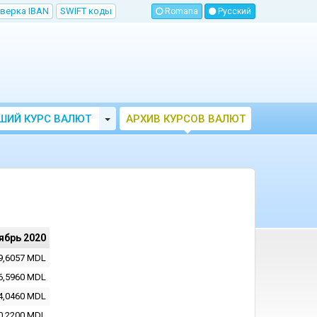
верка IBAN
SWIFT коды
Romana
Русский
Toggle Dropdown
ШИЙ КУРС ВАЛЮТ
АРХИВ КУРСОВ ВАЛЮТ
МОЛДОВЫ
НБМ
ябрь 2020
9,6057
MDL
6,5960
MDL
4,0460
MDL
0,2200
MDL