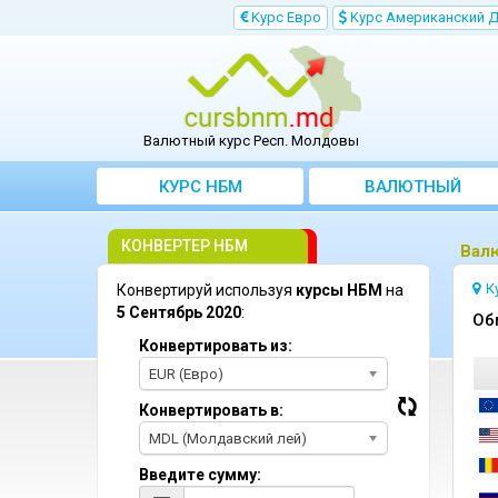
Kурс Евро
Kурс Aмериканский 
Валютный курс Респ. Молдовы
КУРС НБМ
BАЛЮТНЫЙ
KОНВЕРТЕР
КОНВЕРТЕР НБМ
Bал
К
Конвертируй используя
курсы НБМ
на
5 Сентябрь 2020
:
Oб
Конвертировать из:
EUR (Евро)
Конвертировать в:
MDL (Молдавский лей)
Введите сумму: