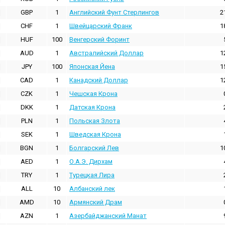
GBP
1
Английский Фунт Стерлингов
2
CHF
1
Швейцарский Франк
1
HUF
100
Венгерский Форинт
AUD
1
Австралийский Доллар
1
JPY
100
Японская Йена
1
CAD
1
Канадский Доллар
1
CZK
1
Чешская Крона
DKK
1
Датская Крона
PLN
1
Польская Злота
SEK
1
Шведская Крона
BGN
1
Болгарский Лев
1
AED
1
О.А.Э. Дирхам
TRY
1
Турецкая Лира
ALL
10
Албанский лек
AMD
10
Армянский Драм
AZN
1
Азербайджанский Манат