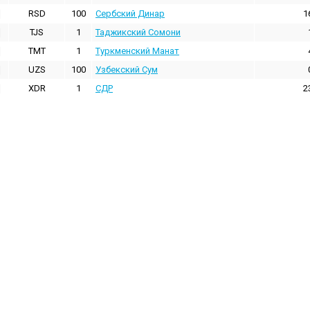
RSD
100
Сербский Динар
1
TJS
1
Таджикский Сомони
TMT
1
Туркменский Манат
UZS
100
Узбекский Сум
XDR
1
СДР
2