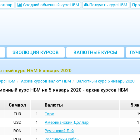
Доллар
Cредний обменный курс НБM
Получить курс НБМ
Про
ЭВОЛЮЦИЯ КУРСОВ
ВАЛЮТНЫЕ КУРСЫ
ЛУЧ
БАНКОВ
тный курс НБМ 5 январь 2020
урс НБМ
Архив курсов валют НБМ
Валютный курс 5 Январь 2020
менный курс НБМ на 5 январь 2020 - архив курсов НБМ
Cимвол
Валюты
5 ян
EUR
1
Евро
1
USD
1
Aмериканский Доллар
1
RON
1
Румынский Лей
RUB
1
Российский Рубль