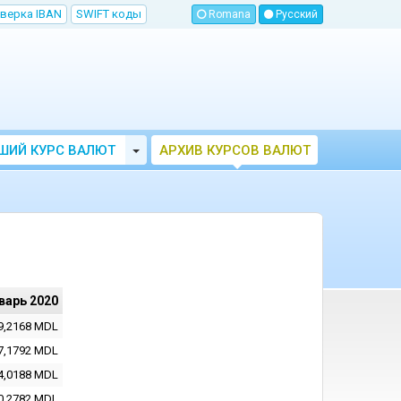
верка IBAN
SWIFT коды
Romana
Русский
Toggle Dropdown
ШИЙ КУРС ВАЛЮТ
АРХИВ КУРСОВ ВАЛЮТ
МОЛДОВЫ
НБМ
варь 2020
9,2168
MDL
7,1792
MDL
4,0188
MDL
0,2782
MDL