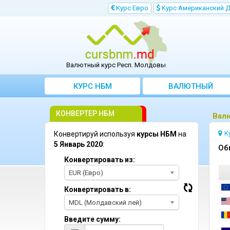
Kурс Евро
Kурс Aмериканский 
Валютный курс Респ. Молдовы
КУРС НБМ
BАЛЮТНЫЙ
KОНВЕРТЕР
КОНВЕРТЕР НБМ
Bалю
К
Конвертируй используя
курсы НБМ
на
5 Январь 2020
:
Oб
Конвертировать из:
EUR (Евро)
Конвертировать в:
MDL (Молдавский лей)
Введите сумму: