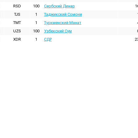
RSD
100
Сербский Динар
1
TJS
1
Таджикский Сомони
TMT
1
Туркменский Манат
UZS
100
Узбекский Сум
XDR
1
СДР
2