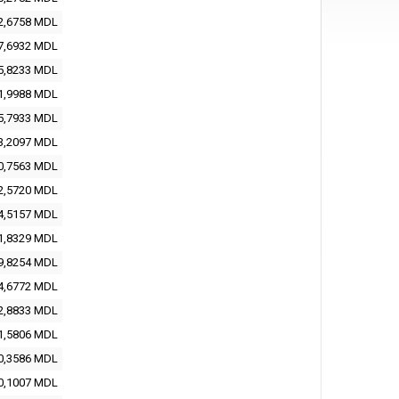
2,6758
MDL
7,6932
MDL
5,8233
MDL
1,9988
MDL
5,7933
MDL
3,2097
MDL
0,7563
MDL
2,5720
MDL
4,5157
MDL
1,8329
MDL
9,8254
MDL
4,6772
MDL
2,8833
MDL
1,5806
MDL
0,3586
MDL
0,1007
MDL