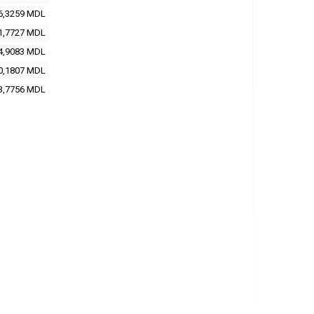
6,3259
MDL
1,7727
MDL
4,9083
MDL
0,1807
MDL
3,7756
MDL