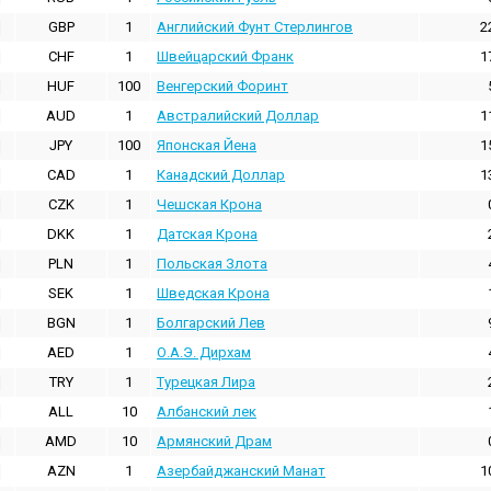
GBP
1
Английский Фунт Стерлингов
2
CHF
1
Швейцарский Франк
1
HUF
100
Венгерский Форинт
AUD
1
Австралийский Доллар
1
JPY
100
Японская Йена
1
CAD
1
Канадский Доллар
1
CZK
1
Чешская Крона
DKK
1
Датская Крона
PLN
1
Польская Злота
SEK
1
Шведская Крона
BGN
1
Болгарский Лев
AED
1
О.А.Э. Дирхам
TRY
1
Турецкая Лира
ALL
10
Албанский лек
AMD
10
Армянский Драм
AZN
1
Азербайджанский Манат
1