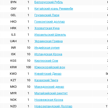
BYN
1
Белорусский Рубль
CNY
1
Китайский юань Ренминби
GEL
1
Грузинский Лари
HKD
1
Гонконгский доллаp
HRK
1
Хорватская Куна
ILS
1
Израильский Шекель
UAH
1
Украинская Гривна
INR
10
Индийская pупия
ISK
10
Исландская Крона
KGS
10
Киргизский Сом
KRW
100
Южнокорейский вон
KWD
1
Кувейтский Динар
5
KZT
10
Казахский Тенге
MKD
10
Македонский денар
MYR
1
Малайзийский ринггит
NOK
1
Норвежская Крона
NZD
1
Новозеландский Доллар
1