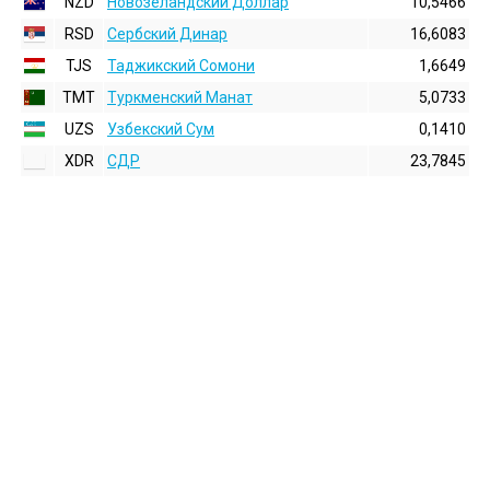
NZD
Новозеландский Доллар
10,5466
RSD
Сербский Динар
16,6083
TJS
Таджикский Сомони
1,6649
TMT
Туркменский Манат
5,0733
UZS
Узбекский Сум
0,1410
XDR
СДР
23,7845