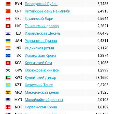
BYN
Белорусский Рубль
5,7435
CNY
Китайский юань Ренминби
2,4913
GEL
Грузинский Лари
6,5644
HKD
Гонконгский доллаp
2,2821
ILS
Израильский Шекель
4,6478
UAH
Украинская Гривна
0,4311
INR
Индийская pупия
2,1178
ISK
Исландская Крона
1,2874
KGS
Киргизский Сом
2,1085
KRW
Южнокорейский вон
1,2999
KWD
Кувейтский Динар
58,1650
KZT
Казахский Тенге
0,3705
MKD
Македонский денар
3,1525
MYR
Малайзийский ринггит
4,0108
NOK
Норвежская Крона
1,6102