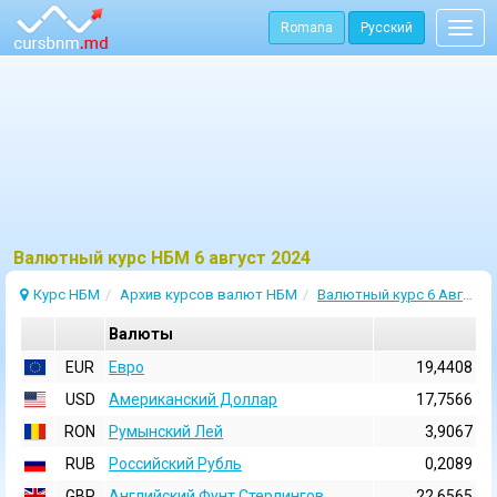
Romana
Русский
Togg
navig
Bалютный курс НБМ 6 август 2024
Курс НБМ
Архив курсов валют НБМ
Валютный курс 6 Август 2024
Валюты
EUR
Евро
19,4408
USD
Aмериканский Доллар
17,7566
RON
Румынский Лей
3,9067
RUB
Российский Рубль
0,2089
GBP
Английский Фунт Стерлингов
22,6565