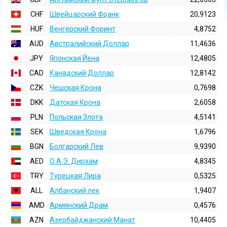
CHF
Швейцарский Франк
20,9123
HUF
Венгерский Форинт
4,8752
AUD
Австралийский Доллар
11,4636
JPY
Японская Йена
12,4805
CAD
Канадский Доллар
12,8142
CZK
Чешская Крона
0,7698
DKK
Датская Крона
2,6058
PLN
Польская Злота
4,5141
SEK
Шведская Крона
1,6796
BGN
Болгарский Лев
9,9390
AED
О.А.Э. Дирхам
4,8345
TRY
Турецкая Лира
0,5325
ALL
Албанский лек
1,9407
AMD
Армянский Драм
0,4576
AZN
Азербайджанский Манат
10,4405