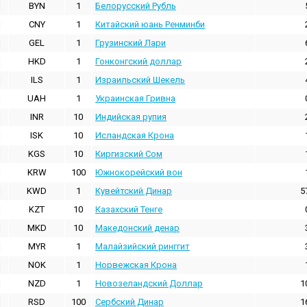
BYN
1
Белорусский Рубль
CNY
1
Китайский юань Ренминби
GEL
1
Грузинский Лари
HKD
1
Гонконгский доллаp
ILS
1
Израильский Шекель
UAH
1
Украинская Гривна
INR
10
Индийская pупия
ISK
10
Исландская Крона
KGS
10
Киргизский Сом
KRW
100
Южнокорейский вон
KWD
1
Кувейтский Динар
5
KZT
10
Казахский Тенге
MKD
10
Македонский денар
MYR
1
Малайзийский ринггит
NOK
1
Норвежская Крона
NZD
1
Новозеландский Доллар
1
RSD
100
Сербский Динар
1