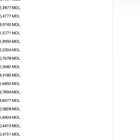
2,3877
MDL
0,4777
MDL
4,9743
MDL
1,5771
MDL
1,9950
MDL
3,2004
MDL
0,7678
MDL
2,5682
MDL
4,4183
MDL
1,6850
MDL
9,7894
MDL
4,8477
MDL
0,5828
MDL
1,8404
MDL
0,4415
MDL
0,4731
MDL