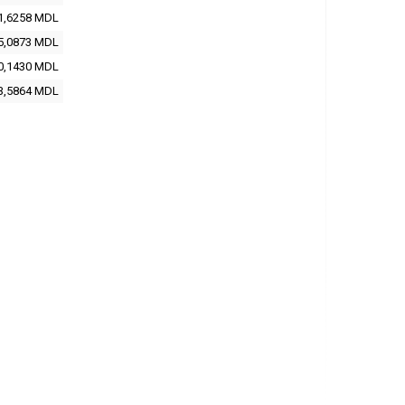
1,6258
MDL
5,0873
MDL
0,1430
MDL
3,5864
MDL