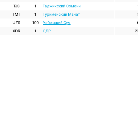
TJS
1
Таджикский Сомони
TMT
1
Туркменский Манат
UZS
100
Узбекский Сум
XDR
1
СДР
2