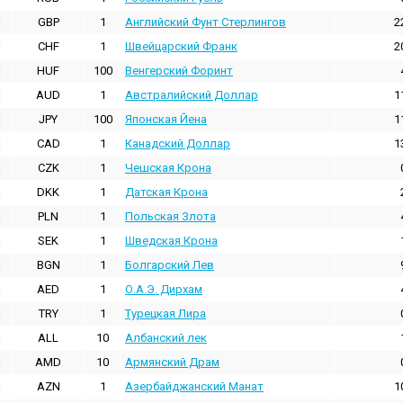
GBP
1
Английский Фунт Стерлингов
2
CHF
1
Швейцарский Франк
2
HUF
100
Венгерский Форинт
AUD
1
Австралийский Доллар
1
JPY
100
Японская Йена
1
CAD
1
Канадский Доллар
1
CZK
1
Чешская Крона
DKK
1
Датская Крона
PLN
1
Польская Злота
SEK
1
Шведская Крона
BGN
1
Болгарский Лев
AED
1
О.А.Э. Дирхам
TRY
1
Турецкая Лира
ALL
10
Албанский лек
AMD
10
Армянский Драм
AZN
1
Азербайджанский Манат
1