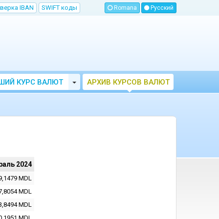
верка IBAN
SWIFT коды
Romana
Русский
Toggle Dropdown
ШИЙ КУРС ВАЛЮТ
АРХИВ КУРСОВ ВАЛЮТ
МОЛДОВЫ
НБМ
раль 2024
9,1479
MDL
7,8054
MDL
3,8494
MDL
0,1951
MDL