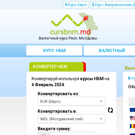
Kурс Евро
Kурс Aмериканский 
Валютный курс Респ. Молдовы
КУРС НБМ
BАЛЮТНЫЙ
KОНВЕРТЕР
КОНВЕРТЕР НБМ
Bал
К
Конвертируй используя
курсы НБМ
на
6 Февраль 2024
:
Oб
Конвертировать из:
EUR (Евро)
Конвертировать в:
MDL (Молдавский лей)
Введите сумму: