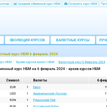
Доллар
Cредний обменный курс НБM
Получить курс НБМ
Про
ЭВОЛЮЦИЯ КУРСОВ
ВАЛЮТНЫЕ КУРСЫ
ЛУЧ
БАНКОВ
ютный курс НБМ 6 февраль 2024
урс НБМ
Архив курсов валют НБМ
Валютный курс 6 Февраль 2024
менный курс НБМ на 6 февраль 2024 - архив курсов НБМ
Cимвол
Валюты
6 фев
EUR
1
Евро
1
USD
1
Aмериканский Доллар
1
RON
1
Румынский Лей
RUB
1
Российский Рубль