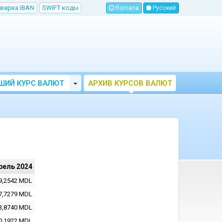
верка IBAN
SWIFT коды
Romana
Русский
Toggle Dropdown
ШИЙ КУРС ВАЛЮТ
АРХИВ КУРСОВ ВАЛЮТ
МОЛДОВЫ
НБМ
рель 2024
9,2542
MDL
7,7279
MDL
3,8740
MDL
0,1922
MDL