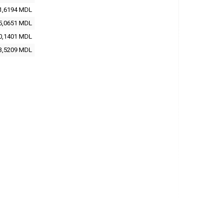
1,6194
MDL
5,0651
MDL
0,1401
MDL
3,5209
MDL