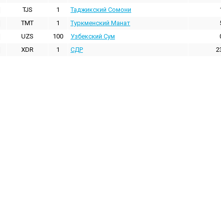
TJS
1
Таджикский Сомони
TMT
1
Туркменский Манат
UZS
100
Узбекский Сум
XDR
1
СДР
2