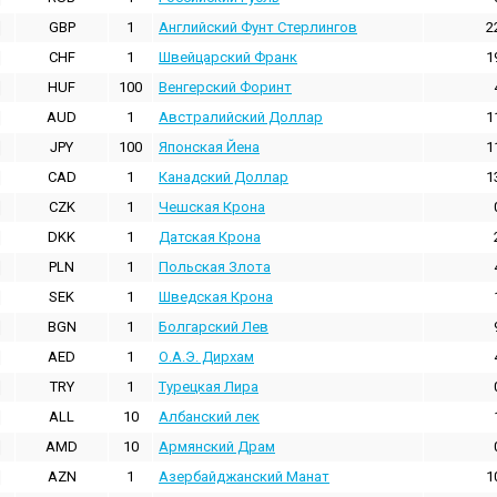
GBP
1
Английский Фунт Стерлингов
2
CHF
1
Швейцарский Франк
1
HUF
100
Венгерский Форинт
AUD
1
Австралийский Доллар
1
JPY
100
Японская Йена
1
CAD
1
Канадский Доллар
1
CZK
1
Чешская Крона
DKK
1
Датская Крона
PLN
1
Польская Злота
SEK
1
Шведская Крона
BGN
1
Болгарский Лев
AED
1
О.А.Э. Дирхам
TRY
1
Турецкая Лира
ALL
10
Албанский лек
AMD
10
Армянский Драм
AZN
1
Азербайджанский Манат
1