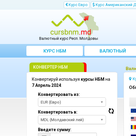
Kурс Евро
Kурс Aмериканский 
Валютный курс Респ. Молдовы
КУРС НБМ
BАЛЮТНЫЙ
KОНВЕРТЕР
КОНВЕРТЕР НБМ
Bал
К
Конвертируй используя
курсы НБМ
на
7 Апрель 2024
:
Oб
Конвертировать из:
EUR (Евро)
Конвертировать в:
MDL (Молдавский лей)
Введите сумму: