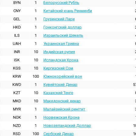
BYN
1
Белорусский Рубль
CNY
1
Китайский юань Ренминби
GEL
1
Грузинский Лари
HKD
1
Гонконгский доллаp
ILS
1
Израильский Шекель
UAH
1
Украинская Гривна
INR
10
Индийская pупия
ISK
10
Исландская Крона
KGS
10
Киргизский Сом
KRW
100
Южнокорейский вон
KWD
1
Кувейтский Динар
5
KZT
10
Казахский Тенге
MKD
10
Македонский денар
MYR
1
Малайзийский ринггит
NOK
1
Норвежская Крона
NZD
1
Новозеландский Доллар
1
RSD
100
Сербский Динар
1