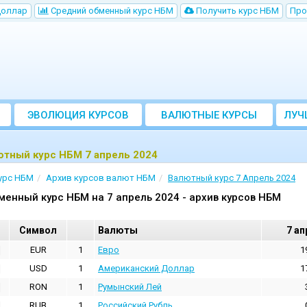
Доллар
Cредний обменный курс НБM
Получить курс НБМ
Про
ЭВОЛЮЦИЯ КУРСОВ
ВАЛЮТНЫЕ КУРСЫ
ЛУЧ
БАНКОВ
ютный курс НБМ 7 апрель 2024
урс НБМ
Архив курсов валют НБМ
Валютный курс 7 Апрель 2024
менный курс НБМ на 7 апрель 2024 - архив курсов НБМ
Cимвол
Валюты
7 ап
EUR
1
Евро
1
USD
1
Aмериканский Доллар
1
RON
1
Румынский Лей
RUB
1
Российский Рубль