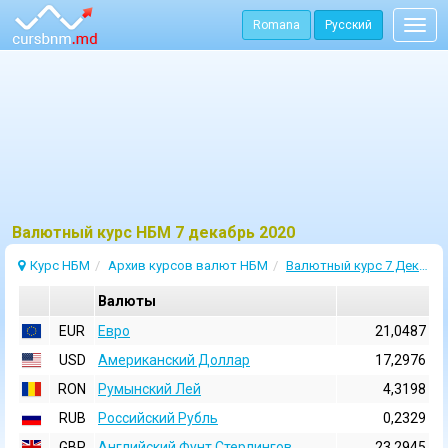
Romana
Русский
Togg
navig
Bалютный курс НБМ 7 декабрь 2020
Курс НБМ
Архив курсов валют НБМ
Валютный курс 7 Декабрь 2020
Валюты
EUR
Евро
21,0487
USD
Aмериканский Доллар
17,2976
RON
Румынский Лей
4,3198
RUB
Российский Рубль
0,2329
GBP
Английский Фунт Стерлингов
23,2945