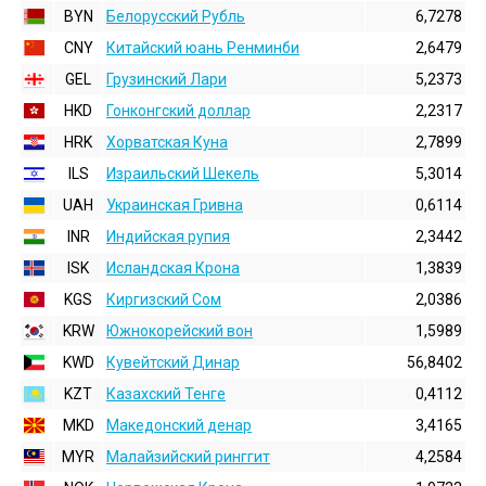
BYN
Белорусский Рубль
6,7278
CNY
Китайский юань Ренминби
2,6479
GEL
Грузинский Лари
5,2373
HKD
Гонконгский доллаp
2,2317
HRK
Хорватская Куна
2,7899
ILS
Израильский Шекель
5,3014
UAH
Украинская Гривна
0,6114
INR
Индийская pупия
2,3442
ISK
Исландская Крона
1,3839
KGS
Киргизский Сом
2,0386
KRW
Южнокорейский вон
1,5989
KWD
Кувейтский Динар
56,8402
KZT
Казахский Тенге
0,4112
MKD
Македонский денар
3,4165
MYR
Малайзийский ринггит
4,2584