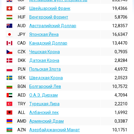
CHF
Швейцарский Франк
19,4366
HUF
Венгерский Форинт
5,8706
AUD
Австралийский Доллар
12,8357
JPY
Японская Йена
16,6347
CAD
Канадский Доллар
13,4470
CZK
Чешская Крона
0,7935
DKK
Датская Крона
2,8284
PLN
Польская Злота
4,6972
SEK
Шведская Крона
2,0523
BGN
Болгарский Лев
10,7572
AED
О.А.Э. Дирхам
4,7094
TRY
Турецкая Лира
2,2210
ALL
Албанский лек
1,6992
AMD
Армянский Драм
0,3387
AZN
Азербайджанский Манат
10,1751