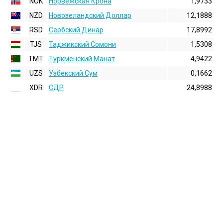
NOK
Норвежская Крона
1,9733
NZD
Новозеландский Доллар
12,1888
RSD
Сербский Динар
17,8992
TJS
Таджикский Сомони
1,5308
TMT
Туркменский Манат
4,9422
UZS
Узбекский Сум
0,1662
XDR
СДР
24,8988