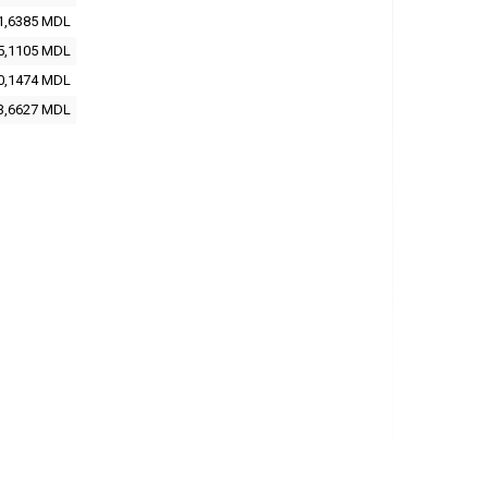
1,6385
MDL
5,1105
MDL
0,1474
MDL
3,6627
MDL