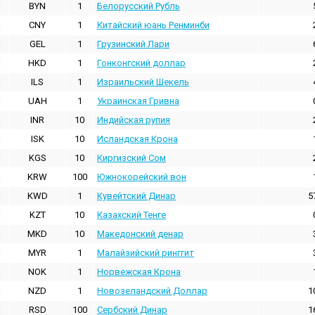
BYN
1
Белорусский Рубль
CNY
1
Китайский юань Ренминби
GEL
1
Грузинский Лари
HKD
1
Гонконгский доллаp
ILS
1
Израильский Шекель
UAH
1
Украинская Гривна
INR
10
Индийская pупия
ISK
10
Исландская Крона
KGS
10
Киргизский Сом
KRW
100
Южнокорейский вон
KWD
1
Кувейтский Динар
5
KZT
10
Казахский Тенге
MKD
10
Македонский денар
MYR
1
Малайзийский ринггит
NOK
1
Норвежская Крона
NZD
1
Новозеландский Доллар
1
RSD
100
Сербский Динар
1