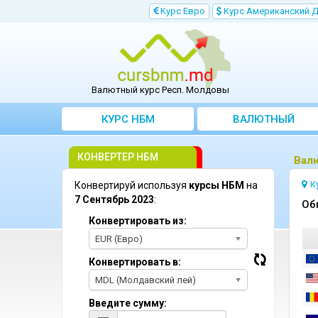
Kурс Евро
Kурс Aмериканский 
Валютный курс Респ. Молдовы
КУРС НБМ
BАЛЮТНЫЙ
KОНВЕРТЕР
КОНВЕРТЕР НБМ
Bал
К
Конвертируй используя
курсы НБМ
на
7 Сентябрь 2023
:
Oб
Конвертировать из:
EUR (Евро)
Конвертировать в:
MDL (Молдавский лей)
Введите сумму: