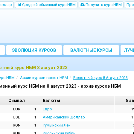
Доллар
Cредний обменный курс НБM
Получить курс НБМ
Про
ЭВОЛЮЦИЯ КУРСОВ
ВАЛЮТНЫЕ КУРСЫ
ЛУЧ
БАНКОВ
тный курс НБМ 8 август 2023
урс НБМ
Архив курсов валют НБМ
Валютный курс 8 Август 2023
менный курс НБМ на 8 август 2023 - архив курсов НБМ
Cимвол
Валюты
8 а
EUR
1
Евро
1
USD
1
Aмериканский Доллар
1
RON
1
Румынский Лей
RUB
1
Российский Рубль