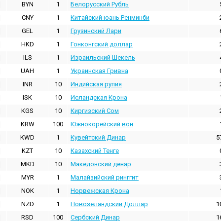
BYN
1
Белорусский Рубль
CNY
1
Китайский юань Ренминби
GEL
1
Грузинский Лари
HKD
1
Гонконгский доллаp
ILS
1
Израильский Шекель
UAH
1
Украинская Гривна
INR
10
Индийская pупия
ISK
10
Исландская Крона
KGS
10
Киргизский Сом
KRW
100
Южнокорейский вон
KWD
1
Кувейтский Динар
5
KZT
10
Казахский Тенге
MKD
10
Македонский денар
MYR
1
Малайзийский ринггит
NOK
1
Норвежская Крона
NZD
1
Новозеландский Доллар
1
RSD
100
Сербский Динар
1