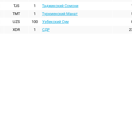
TJS
1
Таджикский Сомони
TMT
1
Туркменский Манат
UZS
100
Узбекский Сум
XDR
1
СДР
2