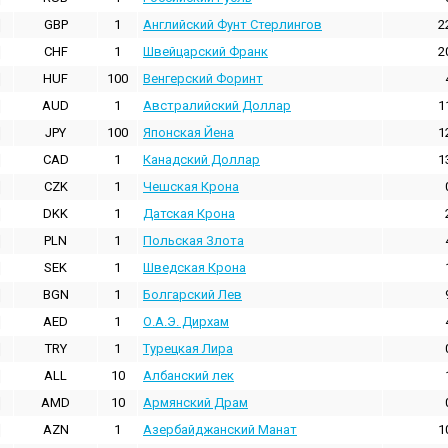
GBP
1
Английский Фунт Стерлингов
2
CHF
1
Швейцарский Франк
2
HUF
100
Венгерский Форинт
AUD
1
Австралийский Доллар
1
JPY
100
Японская Йена
1
CAD
1
Канадский Доллар
1
CZK
1
Чешская Крона
DKK
1
Датская Крона
PLN
1
Польская Злота
SEK
1
Шведская Крона
BGN
1
Болгарский Лев
AED
1
О.А.Э. Дирхам
TRY
1
Турецкая Лира
ALL
10
Албанский лек
AMD
10
Армянский Драм
AZN
1
Азербайджанский Манат
1