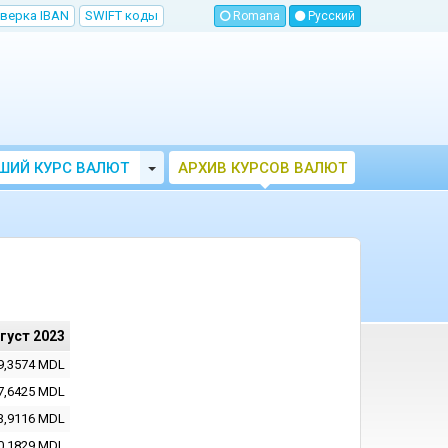
верка IBAN
SWIFT коды
Romana
Русский
Toggle Dropdown
ШИЙ КУРС ВАЛЮТ
АРХИВ КУРСОВ ВАЛЮТ
МОЛДОВЫ
НБМ
вгуст 2023
9,3574
MDL
7,6425
MDL
3,9116
MDL
0,1829
MDL