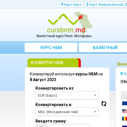
Kурс Евро
Kурс Aмериканский 
Валютный курс Респ. Молдовы
КУРС НБМ
BАЛЮТНЫЙ
KОНВЕРТЕР
КОНВЕРТЕР НБМ
Bалю
К
Конвертируй используя
курсы НБМ
на
8 Август 2023
:
Oб
Конвертировать из:
EUR (Евро)
Конвертировать в:
MDL (Молдавский лей)
Введите сумму: