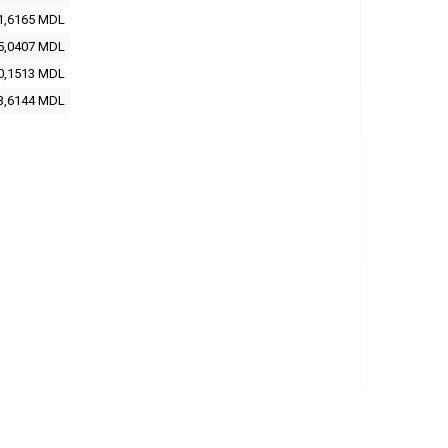
1,6165
MDL
5,0407
MDL
0,1513
MDL
3,6144
MDL