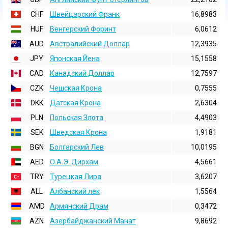
CHF
Швейцарский Франк
16,8983
HUF
Венгерский Форинт
6,0612
AUD
Австралийский Доллар
12,3935
JPY
Японская Йена
15,1558
CAD
Канадский Доллар
12,7597
CZK
Чешская Крона
0,7555
DKK
Датская Крона
2,6304
PLN
Польская Злота
4,4903
SEK
Шведская Крона
1,9181
BGN
Болгарский Лев
10,0195
AED
О.А.Э. Дирхам
4,5661
TRY
Турецкая Лира
3,6207
ALL
Албанский лек
1,5564
AMD
Армянский Драм
0,3472
AZN
Азербайджанский Манат
9,8692