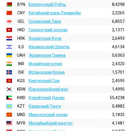
BYN
Белорусский Рубль
8,4298
CNY
Китайский юань Ренминби
2,5265
GEL
Грузинский Лари
6,8557
HKD
Гонконгский доллаp
2,1371
HRK
Хорватская Куна
2,6493
ILS
Израильский Шекель
4,6134
UAH
Украинская Гривна
0,6363
INR
Индийская pупия
2,4320
ISK
Исландская Крона
1,5701
KGS
Киргизский Сом
2,4595
KRW
Южнокорейский вон
1,4995
KWD
Кувейтский Динар
55,4238
KZT
Казахский Тенге
0,4882
MKD
Македонский денар
3,1835
MYR
Малайзийский ринггит
4,1481