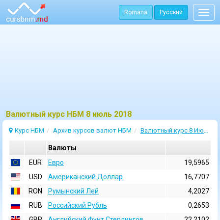
Romana
Русский
Togg
navig
Bалютный курс НБМ 8 июль 2018
Курс НБМ
Архив курсов валют НБМ
Валютный курс 8 Июль 2018
Валюты
EUR
Евро
19,5965
USD
Aмериканский Доллар
16,7707
RON
Румынский Лей
4,2027
RUB
Российский Рубль
0,2653
GBP
Английский Фунт Стерлингов
22,2102