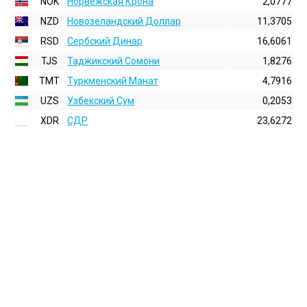
NOK
Норвежская Крона
2,0777
NZD
Новозеландский Доллар
11,3705
RSD
Сербский Динар
16,6061
TJS
Таджикский Сомони
1,8276
TMT
Туркменский Манат
4,7916
UZS
Узбекский Сум
0,2053
XDR
СДР
23,6272