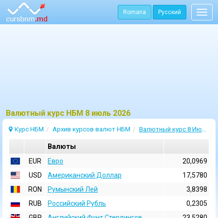
Romana
Русский
Togg
navig
Bалютный курс НБМ 8 июль 2026
Курс НБМ
Архив курсов валют НБМ
Валютный курс 8 Июль 2026
Валюты
EUR
Евро
20,0969
USD
Aмериканский Доллар
17,5780
RON
Румынский Лей
3,8398
RUB
Российский Рубль
0,2305
GBP
Английский Фунт Стерлингов
23,5280