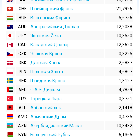
CHF
Швейцарский Франк
21,7926
HUF
Венгерский Форинт
5,6756
AUD
Австралийский Доллар
12,2088
JPY
Японская Йена
10,8550
CAD
Канадский Доллар
12,3690
CZK
Чешская Крона
0,8295
DKK
Датская Крона
2,6887
PLN
Польская Злота
4,6807
SEK
Шведская Крона
1,8197
AED
О.А.Э. Дирхам
4,7859
TRY
Турецкая Лира
0,3751
ALL
Албанский лек
2,1418
AMD
Армянский Драм
0,4785
AZN
Азербайджанский Манат
10,3432
BYN
Белорусский Рубль
6,1365