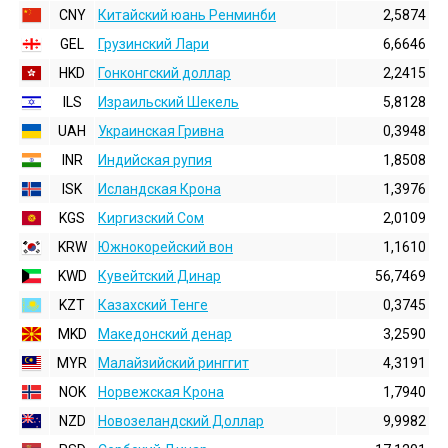
CNY
Китайский юань Ренминби
2,5874
GEL
Грузинский Лари
6,6646
HKD
Гонконгский доллаp
2,2415
ILS
Израильский Шекель
5,8128
UAH
Украинская Гривна
0,3948
INR
Индийская pупия
1,8508
ISK
Исландская Крона
1,3976
KGS
Киргизский Сом
2,0109
KRW
Южнокорейский вон
1,1610
KWD
Кувейтский Динар
56,7469
KZT
Казахский Тенге
0,3745
MKD
Македонский денар
3,2590
MYR
Малайзийский ринггит
4,3191
NOK
Норвежская Крона
1,7940
NZD
Новозеландский Доллар
9,9982