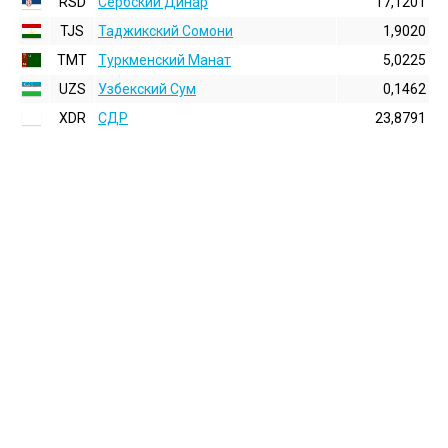
RSD
Сербский Динар
17,1201
TJS
Таджикский Сомони
1,9020
TMT
Туркменский Манат
5,0225
UZS
Узбекский Сум
0,1462
XDR
СДР
23,8791